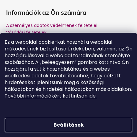
Információk az Ön számára
A személyes adatok védelmének feltételei
Vásárlási feltételek
Márkánk története
Ez a weboldal cookie-kat használ a weboldal
A gyártótól történő vásárlás előnyei
működésének biztosítása érdekében, valamint az Ön
Kapcsolat
hozzájárulásával a weboldal tartalmának személyre
Garancia és jótállás utáni szerviz
szabásához. A „beleegyezem” gombra kattintva Ön
hozzájárul a sütik használatához és a webes
viselkedési adatok továbbításához, hogy célzott
hirdetéseket jelenítsünk meg a közösségi
Kapcsolat
hálózatokon és hirdetési hálózatokon más oldalakon.
T
ovábbi információkért kattintson ide.
tamogatas
@
salente.hu
Salente Magyarország
salente.hu
YouTube
Beállítások
Shoptet készítette