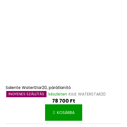
Salente WaterStar20, párátlanító
készleten
Kód:
WATERSTAR20
INGYENES SZÁLLÍTÁS
78 700 Ft
KOSÁRBA