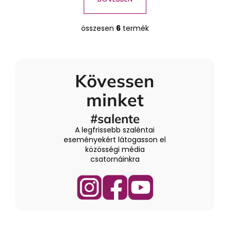
összesen
6
termék
L
i
s
t
Kövessen
a
i
minket
r
á
#salente
n
A legfrissebb szaléntai
y
eseményekért látogasson el
í
közösségi média
t
csatornáinkra
á
s
e
l
e
m