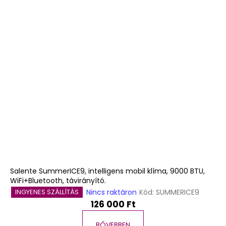
Salente SummerICE9, intelligens mobil klíma, 9000 BTU,
WiFi+Bluetooth, távirányító.
Nincs raktáron
Kód:
SUMMERICE9
INGYENES SZÁLLÍTÁS
126 000 Ft
BŐVEBBEN