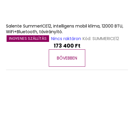
Salente SummerICE12, intelligens mobil klíma, 12000 BTU,
WiFi+Bluetooth, távirányító.
Nincs raktáron
Kód:
SUMMERICE12
INGYENES SZÁLLÍTÁS
173 400 Ft
BŐVEBBEN