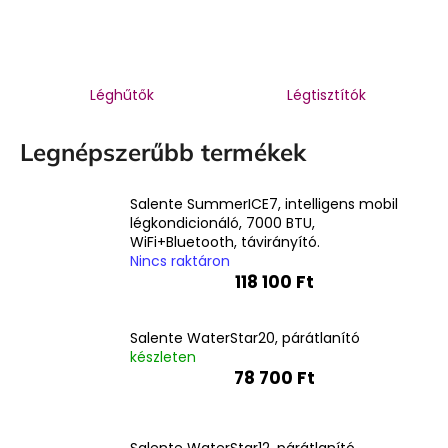
Léghűtők
Légtisztítók
Legnépszerűbb termékek
Salente SummerICE7, intelligens mobil
légkondicionáló, 7000 BTU,
WiFi+Bluetooth, távirányító.
Nincs raktáron
118 100 Ft
Salente WaterStar20, párátlanító
készleten
78 700 Ft
Salente WaterStar12, párátlanító