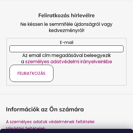
L
e
i
á
Feliratkozás hírlevélre
b
Ne késsen le semmiféle újdonságról vagy
l
kedvezményről!
é
c
E-mail
Az email cím megadásával beleegyezik
a
személyes adatvédelmi irányelveinkbe
FELIRATKOZÁS
Információk az Ön számára
A személyes adatok védelmének feltételei
Vásárlási feltételek