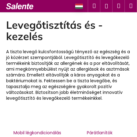
K
Ugrás
Keresés
Kosá
M
Bejelent
a
o
fő
Vissza
Vissza
s
tartalomhoz
Levegőtisztítás és -
á
M
kezelés
r
i
t
A tiszta levegő kulcsfontosságú tényező az egészség és a
k
jó közérzet szempontjából. Levegőtisztító és levegőkezelő
termékeink biztosítják az allergének és a por eltávolítását,
e
ami megkönnyebbülést nyújt az allergiások és asztmások
r
számára. Emellett eltávolítják a káros anyagokat és a
e
baktériumokat is. Fektessen be a tiszta levegőbe, és
tapasztalja meg az egészségére gyakorolt pozitív
s
változásokat. Biztosítson jobb életminőséget innovatív
?
levegőtisztító és levegőkezelő termékeinkkel.
KERESÉS
Mobil légkondicionálás
Párátlanítók