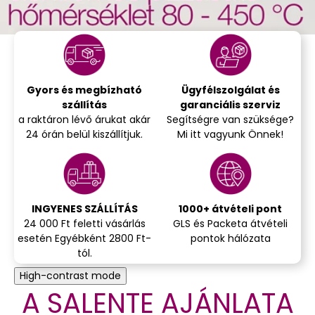
Gyors és megbízható
Ügyfélszolgálat és
szállítás
garanciális szerviz
a raktáron lévő árukat akár
Segítségre van szüksége?
24 órán belül kiszállítjuk.
Mi itt vagyunk Önnek!
INGYENES SZÁLLÍTÁS
1000+ átvételi pont
24 000 Ft feletti vásárlás
GLS és Packeta átvételi
esetén Egyébként 2800 Ft-
pontok hálózata
tól.
High-contrast mode