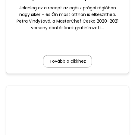
(MasterChef) cu Salente
Jelenleg ez a recept az egész prágai régióban
ChefMax
nagy siker – és Ön most otthon is elkészítheti.
Petra Vindyšová, a MasterChef Česko 2020–2021
verseny döntősének gratinírozott...
Tovább a cikkhez