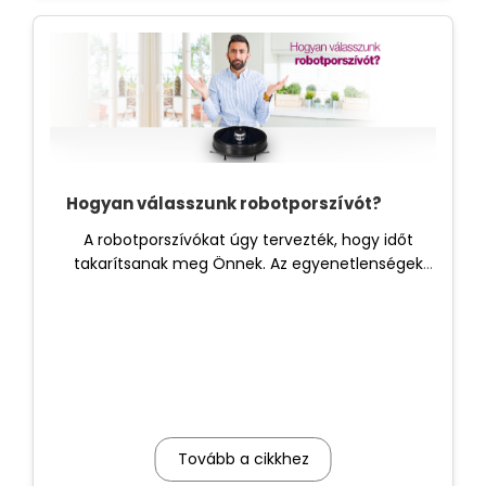
Hogyan válasszunk robotporszívót?
A robotporszívókat úgy tervezték, hogy időt
takarítsanak meg Önnek. Az egyenetlenségek
vagy magasságkülönbségek miatt azonban nem
alkalmasak minden helyiség tisztítására.
Tovább a cikkhez