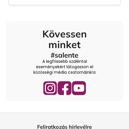
Kövessen
minket
#salente
A legfrissebb szaléntai
eseményekért látogasson el
közösségi média csatornáinkra
L
á
Feliratkozás hírlevélre