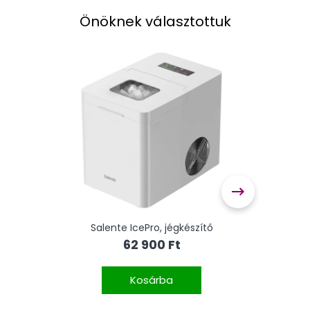
Önöknek választottuk
zes
Salente IcePro, jégkészítő
SALE
62 900 Ft
)
(vi
Kosárba