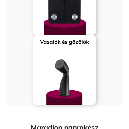
Vasalók és gőzölők
Maradjon naprakész