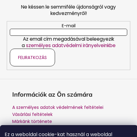
b
Ne késsen le semmiféle újdonságról vagy
l
kedvezményről!
é
c
E-mail
Az email cím megadásával beleegyezik
a
személyes adatvédelmi irányelveinkbe
FELIRATKOZÁS
Információk az Ön számára
A személyes adatok védelmének feltételei
Vásárlási feltételek
Márkánk története
A gyártótól történő vásárlás előnyei
Ez a weboldal cookie-kat használ a weboldal
Kapcsolat