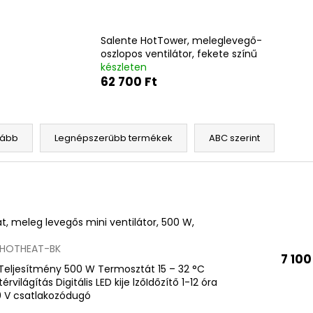
Salente HotTower, meleglevegő-
oszlopos ventilátor, fekete színű
készleten
62 700 Ft
gább
Legnépszerűbb termékek
ABC szerint
t, meleg levegős mini ventilátor, 500 W,
HOTHEAT-BK
7 100
Teljesítmény 500 W Termosztát 15 – 32 °C
rvilágítás Digitális LED kije lzőIdőzítő 1-12 óra
0 V csatlakozódugó