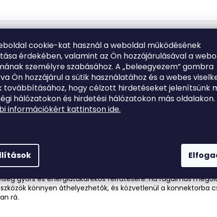
eboldal cookie-kat használ a weboldal működésének
er, meleglevegő-oszlopos ventilátor, fekete
ítása érdekében, valamint az Ön hozzájárulásával a webo
lmának személyre szabásához. A „beleegyezem” gombra
készleten
Kód:
HOTTOWER
LÍTÁS
tva Ön hozzájárul a sütik használatához és a webes viselk
62 70
n Award győztes A Nemzetközi Design
 továbbításához, hogy célzott hirdetéseket jelenítsünk 
nyertese Kandalló hatás kikapcsolási
égi hálózatokon és hirdetési hálózatokon más oldalakon.
Kerámia PTC fűtőelem Watt teljesítmény 2000
i információkért kattintson ide.
összesen
2
termék
L
llítások
Elfog
i
iemelkedik minőségével, megbízhatóságával és modern dizájnjá
s
lyiség gyors és energiatakarékos felfűtésére. Ha rugalmas mego
t
eszközök könnyen áthelyezhetők, és közvetlenül a konnektorba c
a
an rá.
i
r