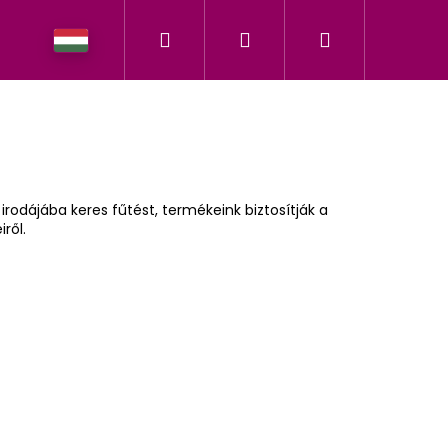
Keresés
Bejelentkezés
Kosár
Márkánk története
rodájába keres fűtést, termékeink biztosítják a
ről.