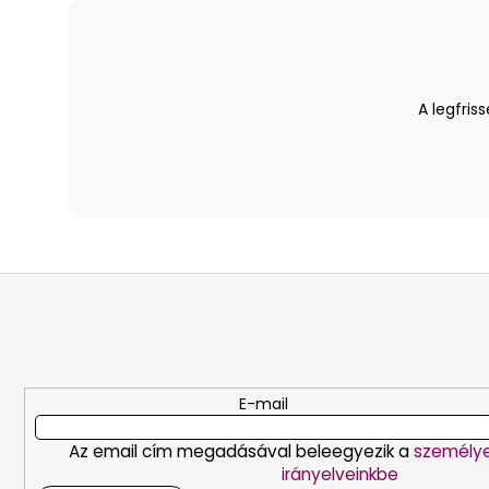
A legfri
L
á
b
l
é
E-mail
c
Az email cím megadásával beleegyezik a
személy
irányelveinkbe