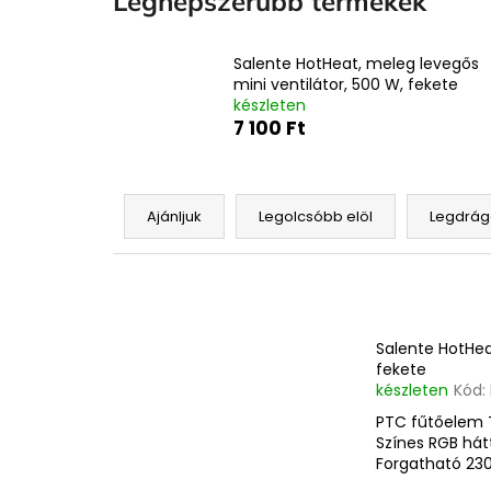
Legnépszerűbb termékek
Salente HotHeat, meleg levegős
mini ventilátor, 500 W, fekete
készleten
7 100 Ft
T
e
Ajánljuk
Legolcsóbb elöl
Legdrá
r
m
T
é
e
k
r
Salente HotHea
e
m
fekete
k
készleten
Kód:
é
r
PTC fűtőelem 
k
e
Színes RGB hátté
e
Forgatható 23
n
k