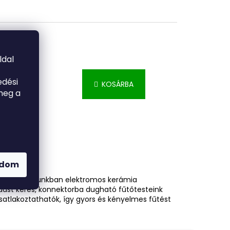
ldal
edési
0 Ft
KOSÁRBA
meg a
adom
val. Kínálatunkban elektromos kerámia
ldást keres, konnektorba dugható fűtőtesteink
satlakoztathatók, így gyors és kényelmes fűtést