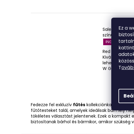
d
l
e
i
z
s
é
Ez a w
t
Salente HotTow
s
biztos
színű
á
tarta
e
INGYENES SZÁL
j
kattin
Red Dot Desig
a
adatok
Kiválósági Díj 
közöss
lehetőséggel 
T
ovább
W Gombok...
Beá
Fedezze fel exkluzív
fűtés
kollekciónkat, amely k
fűtőtesteket talál, amelyek ideálisak bármely he
tökéletes választást jelentenek. Ezek a kompakt 
biztosítanak bárhol és bármikor, amikor szükség v