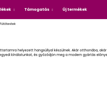
ülékek
Támogatás
Új termékek
Blog
Fűtőtestek
Mit keres?
KERESÉS
tartamra helyezett hangsúllyal készülnek. Akár otthonába, akár i
gyedi kínálatunkat, és győződjön meg a modern gyártás előnyei