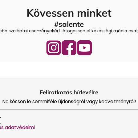
á
Kövessen minket
n
y
#salente
í
ssebb szaléntai eseményekért látogasson el közösségi média csat
t
á
s
e
l
e
m
e
i
Feliratkozás hírlevélre
Ne késsen le semmiféle újdonságról vagy kedvezményről!
es adatvédelmi