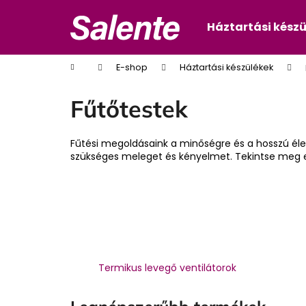
K
Ugrás
a
o
Háztartási kész
Vissza
Vissza
fő
s
tartalomhoz
a boltba
a boltba
á
Kezdőlap
E-shop
Háztartási készülékek
r
Fűtőtestek
Fűtési megoldásaink a minőségre és a hosszú élet
szükséges meleget és kényelmet. Tekintse meg e
Termikus levegő ventilátorok