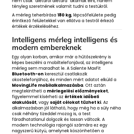
nem csak "diétáról diétára" akarnak élni, hanem
tényleg szeretnének valamit tudni a testükről.
A mérleg teherbírása
180 kg
, lépcsőfelülete pedig
érintkező felületekkel van ellátva a testről érkező
értékek érzékeléséhez.
Intelligens mérleg intelligens és
modern embereknek
Egy olyan korban, amikor már a hűtőszekrény is
képes beszélni a mobiltelefonjával, az intelligens
mérleg sem maradhat le. A Salente MaxFit
Bluetooth-on
keresztül csatlakozik
okostelefonjához, és minden mért adatot elküld a
MovingLife mobilalkalmazásba
. Ott aztán
megtekintheti a
mérlegelési előzményeket
,
figyelemmel kísérheti az
értékek időbeli
alakulását
, vagy
saját célokat tűzhet ki
. Az
alkalmazásban jól látható, hogy még ha a súly néha
csak néhány tizeddel mozog is, a test
fáradhatatlanul dolgozik és lassan változik. A
modern technológia rajongói számára ez egy
nagyszerű kütyü, amelynek köszönhetően a