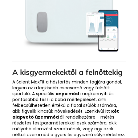
A kisgyermekektől a felnőttekig
A Salent MaxFit a háztartás minden tagjára gondol,
legyen az a legkisebb csecsemő vagy felnőtt
sportoló. A speciális
anya mód
megkönnyíti és
pontosabbá teszi a baba mérlegelését, ami
felbecsülhetetlen értékű a fiatal szülők számára,
akik figyelik kincsük növekedését. Ezenkívül itt
két
alapvető üzemmód
áll rendelkezésre - mérés
részletes testparaméterekkel azok számára, akik
mélyebb elemzést szeretnének, vagy egy ezek
nélküli üzemmód a gyors és egyszerű súlyméréshez.