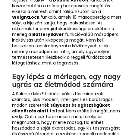
teljesen intuitív - a
Double AutoOn
funkciónak
köszönhetően a mérleg bekapcsolja magát és
elkezdi a mérést, amint rálép. Ezután jön a
WeightLock
funkció, amely 10 másodpercig a mért
súlyt a kijelzőn tartja, hogy leolvashassa. Az
akkumulátor energiatakarékossága érdekében a
mérleg a
BatterySaver
funkcióval 30 másodperc
inaktivitás után kikapcsolja magát. Nem kell
hosszasan tanulmányozni a kézikönyvet, csak
néhány másodperces rutin, amely ugyanolyan
természetesen illeszkedik a reggeli fürdőszobai
látogatáshoz, mint a fogmosás.
Egy lépés a mérlegen, egy nagy
ugrás az életmódod számára
A Salente MaxFit ideális választás mindazok
számára, akik modern, intelligens és barátságos
módon szeretnék
súlyukat és egészségüket
ellenőrzés alatt
tartani. Nem erőlteti magát, nem
szidja Önt, csak türelmesen méri, tárolja és
megmutatja, hogy merre mozog. Ha ehhez
hozzáadod a saját akaratodat, egy kis testmozgást
és ésszerű étrendet, a szokásos reggeli mérlegelés