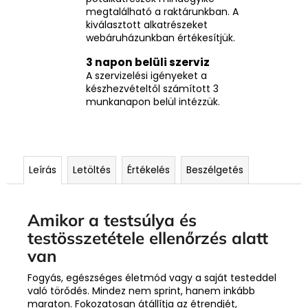
megtalálható a raktárunkban. A
kiválasztott alkatrészeket
webáruházunkban értékesítjük.
3 napon belüli szerviz
A szervizelési igényeket a
készhezvételtől számított 3
munkanapon belül intézzük.
Leírás
Letöltés
Értékelés
Beszélgetés
Amikor a testsúlya és
testösszetétele ellenőrzés alatt
van
Fogyás, egészséges életmód vagy a saját testeddel
való törődés. Mindez nem sprint, hanem inkább
maraton. Fokozatosan átállítja az étrendjét,