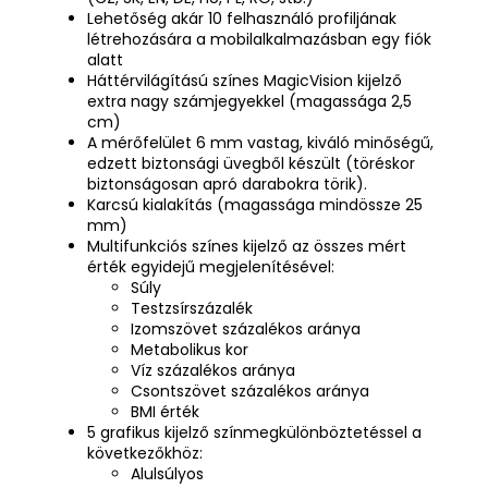
Lehetőség akár 10 felhasználó profiljának
létrehozására a mobilalkalmazásban egy fiók
alatt
Háttérvilágítású színes MagicVision kijelző
extra nagy számjegyekkel (magassága 2,5
cm)
A mérőfelület 6 mm vastag, kiváló minőségű,
edzett biztonsági üvegből készült (töréskor
biztonságosan apró darabokra törik).
Karcsú kialakítás (magassága mindössze 25
mm)
Multifunkciós színes kijelző az összes mért
érték egyidejű megjelenítésével:
Súly
Testzsírszázalék
Izomszövet százalékos aránya
Metabolikus kor
Víz százalékos aránya
Csontszövet százalékos aránya
BMI érték
5 grafikus kijelző színmegkülönböztetéssel a
következőkhöz:
Alulsúlyos