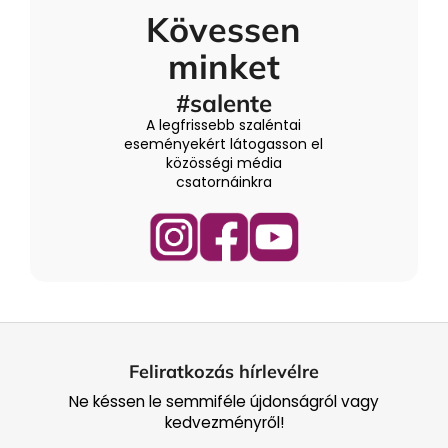
Kövessen
minket
#salente
A legfrissebb szaléntai
eseményekért látogasson el
közösségi média
csatornáinkra
L
á
Feliratkozás hírlevélre
b
Ne késsen le semmiféle újdonságról vagy
l
kedvezményről!
é