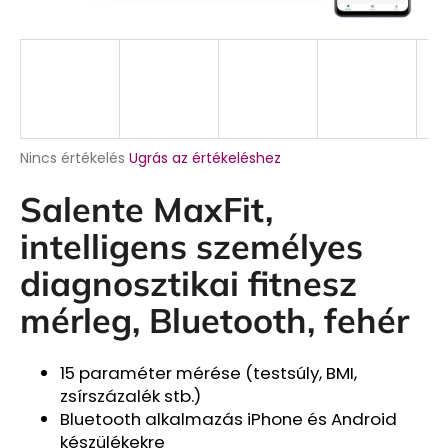
A
Nincs értékelés
Ugrás az értékeléshez
termék
átlagos
Salente MaxFit,
értékelése
5-
intelligens személyes
ből
0,0
diagnosztikai fitnesz
csillag.
mérleg, Bluetooth, fehér
15 paraméter mérése (testsúly, BMI,
zsírszázalék stb.)
Bluetooth alkalmazás iPhone és Android
készülékekre