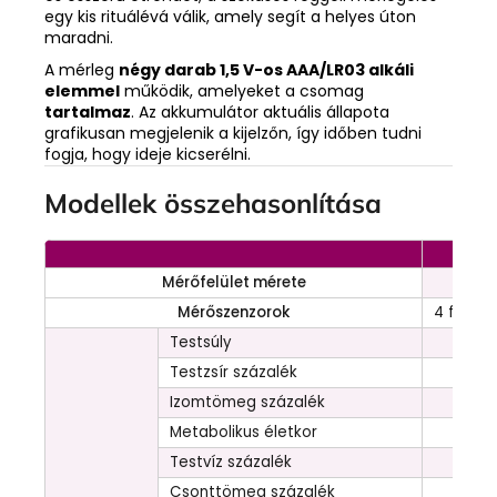
egy kis rituálévá válik, amely segít a helyes úton
maradni.
A mérleg
négy darab 1,5 V-os AAA/LR03 alkáli
elemmel
működik, amelyeket a csomag
tartalmaz
. Az akkumulátor aktuális állapota
grafikusan megjelenik a kijelzőn, így időben tudni
fogja, hogy ideje kicserélni.
Modellek összehasonlítása
Mérőfelület mérete
2
Mérőszenzorok
4 fém é
Testsúly
Testzsír százalék
Izomtömeg százalék
Metabolikus életkor
Testvíz százalék
Csonttömeg százalék