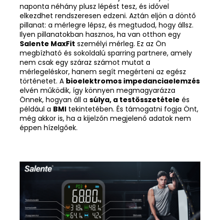
naponta néhány plusz lépést tesz, és idővel
elkezdhet rendszeresen edzeni. Aztán eljön a döntő
pillanat: a mérlegre lépsz, és megtudod, hogy állsz.
Ilyen pillanatokban hasznos, ha van otthon egy
Salente MaxFit
személyi mérleg. Ez az Ön
megbízható és sokoldalú sparring partnere, amely
nem csak egy száraz számot mutat a
mérlegeléskor, hanem segít megérteni az egész
történetet. A
bioelektromos impedanciaelemzés
elvén működik, így könnyen megmagyarázza
Önnek, hogyan áll a
súlya, a testösszetétele
és
például a
BMI
tekintetében. És támogatni fogja Önt,
még akkor is, ha a kijelzőn megjelenő adatok nem
éppen hízelgőek.