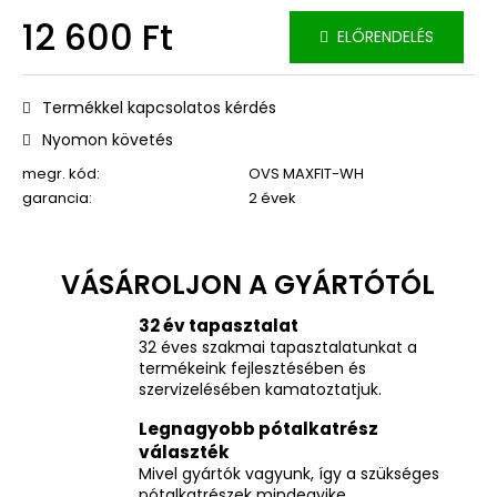
12 600 Ft
ELŐRENDELÉS
Egységár:
Termékkel kapcsolatos kérdés
Nyomon követés
megr. kód:
OVS MAXFIT-WH
garancia
:
2 évek
32 év tapasztalat
32 éves szakmai tapasztalatunkat a
termékeink fejlesztésében és
szervizelésében kamatoztatjuk.
Legnagyobb pótalkatrész
választék
Mivel gyártók vagyunk, így a szükséges
pótalkatrészek mindegyike