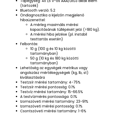
Tápegység: 4x 1,5 V-os AAA/LR03 alkáli elem
(tartozék)
Bluetooth verzió: 5.2
Öndiagnosztika a kijelzőn megjelenő
hibaüzenettel:
A mérleg maximális mérési
kapacitásának túllépését jelzi (>180 kg).
A mérési hiba jelzése (pl. instabil
testtartás esetén)
Felbontás:
10 g (100 g és 10 kg közötti
tartományban)
50 g (10 kg és 180 kg közötti
tartományban)
Lehetőség az egységek metrikus vagy
angolszász mértékegységek (kg, lb, st)
kiválasztására
Testzsír mérési tartomány: 4-75%
Testzsír mérési pontosság: 0.1%
Testvíz mérési tartomány: 15-66.5%
A testvízmérés pontossága: 0.1%
Izomszöveti mérési tartomány: 23-91%
Izomszöveti mérési pontosság: 0.1%
Csontszöveti mérési tartomány: 1-6%