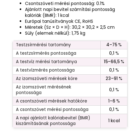
Csontszöveti mérési pontosság: 0.1%
Ajánlott napi bevitel számítási pontosság
kalóriák (BMR): 1 kcal
Európai tanúsítványok CE, RoHS
Méretek (Sz × D × H): 30,2 × 30,2 × 2,5 cm
Súly (elemek nélkül): 1,75 kg
Testzsírmérési tartomány
4–75 %
A testzsírmérés pontossága
0,1 %
A testvíz mérési tartománya
15–66,5 %
A testvízmérés pontossága
0,1 %
Az izomszöveti mérések köre
23–91 %
Az izomszövet mérésének
0,1 %
pontossága
A csontszöveti mérések hatóköre
1–6 %
A csontszövet mérési pontossága
0,1 %
A napi ajánlott kalóriabevitel (BMR)
1 kcal
kiszámításának pontossága