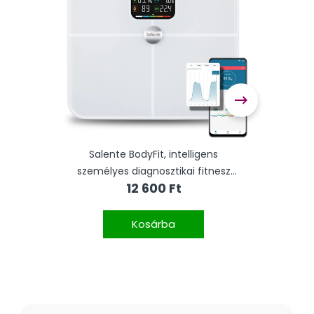
 5 kg,
Salente BodyFit, intelligens
Salent
személyes diagnosztikai fitnesz
di
12 600 Ft
l
mérleg, Bluetooth, fehér
Kosárba