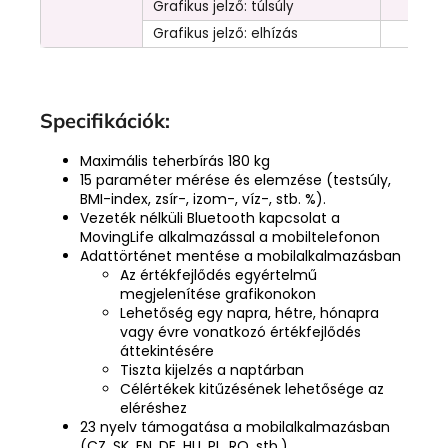
Grafikus jelző: túlsúly
Grafikus jelző: elhízás
Specifikációk:
Maximális teherbírás 180 kg
15 paraméter mérése és elemzése (testsúly,
BMI-index, zsír-, izom-, víz-, stb. %).
Vezeték nélküli Bluetooth kapcsolat a
MovingLife alkalmazással a mobiltelefonon
Adattörténet mentése a mobilalkalmazásban
Az értékfejlődés egyértelmű
megjelenítése grafikonokon
Lehetőség egy napra, hétre, hónapra
vagy évre vonatkozó értékfejlődés
áttekintésére
Tiszta kijelzés a naptárban
Célértékek kitűzésének lehetősége az
eléréshez
23 nyelv támogatása a mobilalkalmazásban
(CZ, SK, EN, DE, HU, PL, RO, stb.)