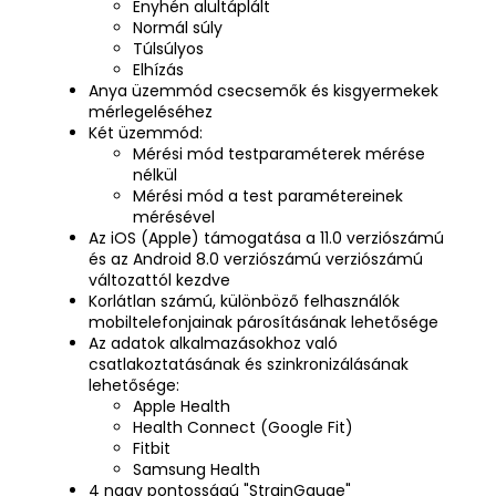
Enyhén alultáplált
Normál súly
Túlsúlyos
Elhízás
Anya üzemmód csecsemők és kisgyermekek
mérlegeléséhez
Két üzemmód:
Mérési mód testparaméterek mérése
nélkül
Mérési mód a test paramétereinek
mérésével
Az iOS (Apple) támogatása a 11.0 verziószámú
és az Android 8.0 verziószámú verziószámú
változattól kezdve
Korlátlan számú, különböző felhasználók
mobiltelefonjainak párosításának lehetősége
Az adatok alkalmazásokhoz való
csatlakoztatásának és szinkronizálásának
lehetősége:
Apple Health
Health Connect (Google Fit)
Fitbit
Samsung Health
4 nagy pontosságú "StrainGauge"