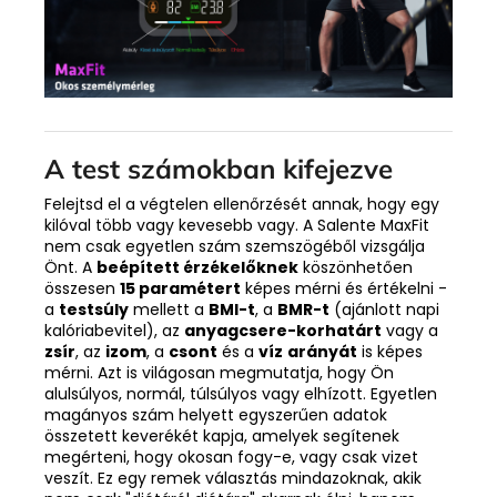
A test számokban kifejezve
Felejtsd el a végtelen ellenőrzését annak, hogy egy
kilóval több vagy kevesebb vagy. A Salente MaxFit
nem csak egyetlen szám szemszögéből vizsgálja
Önt. A
beépített érzékelőknek
köszönhetően
összesen
15 paramétert
képes mérni és értékelni -
a
testsúly
mellett a
BMI-t
, a
BMR-t
(ajánlott napi
kalóriabevitel), az
anyagcsere-korhatárt
vagy a
zsír
, az
izom
, a
csont
és a
víz
arányát
is képes
mérni. Azt is világosan megmutatja, hogy Ön
alulsúlyos, normál, túlsúlyos vagy elhízott. Egyetlen
magányos szám helyett egyszerűen adatok
összetett keverékét kapja, amelyek segítenek
megérteni, hogy okosan fogy-e, vagy csak vizet
veszít. Ez egy remek választás mindazoknak, akik