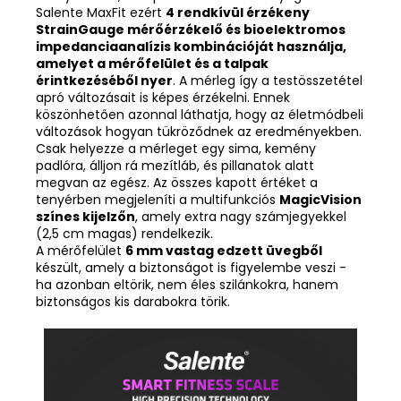
Salente MaxFit ezért
4 rendkívül érzékeny
StrainGauge mérőérzékelő és bioelektromos
impedanciaanalízis kombinációját használja,
amelyet a mérőfelület és a talpak
érintkezéséből nyer
. A mérleg így a testösszetétel
apró változásait is képes érzékelni. Ennek
köszönhetően azonnal láthatja, hogy az életmódbeli
változások hogyan tükröződnek az eredményekben.
Csak helyezze a mérleget egy sima, kemény
padlóra, álljon rá mezítláb, és pillanatok alatt
megvan az egész. Az összes kapott értéket a
tenyérben megjeleníti a multifunkciós
MagicVision
színes kijelzőn
, amely extra nagy számjegyekkel
(2,5 cm magas) rendelkezik.
A mérőfelület
6 mm vastag edzett üvegből
készült, amely a biztonságot is figyelembe veszi -
ha azonban eltörik, nem éles szilánkokra, hanem
biztonságos kis darabokra törik.