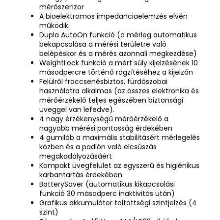
mérőszenzor
A bioelektromos impedanciaelemzés elvén
működik.
Dupla AutoOn funkció (a mérleg automatikus
bekapcsolása a mérési területre való
belépéskor és a mérés azonnali megkezdése)
WeightLock funkció a mért súly kijelzésének 10
másodpercre történő rögzítéséhez a kijelzőn
Felülről fröccsenésbiztos, fürdőszobai
használatra alkalmas (az összes elektronika és
mérőérzékelő teljes egészében biztonsági
üveggel van lefedve).
4 nagy érzékenységű mérőérzékelő a
nagyobb mérési pontosság érdekében
4 gumiláb a maximális stabilitásért mérlegelés
közben és a padlón való elcsúszás
megakadályozásáért
Kompakt üvegfelület az egyszerű és higiénikus
karbantartás érdekében
BatterySaver (automatikus kikapcsolási
funkció 30 másodperc inaktivitás után)
Grafikus akkumulátor töltöttségi szintjelzés (4
szint)