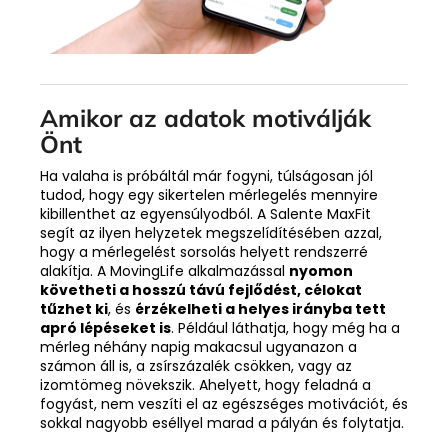
Amikor az adatok motiválják
Önt
Ha valaha is próbáltál már fogyni, túlságosan jól
tudod, hogy egy sikertelen mérlegelés mennyire
kibillenthet az egyensúlyodból. A Salente MaxFit
segít az ilyen helyzetek megszelídítésében azzal,
hogy a mérlegelést sorsolás helyett rendszerré
alakítja. A MovingLife alkalmazással
nyomon
követheti a hosszú távú fejlődést, célokat
tűzhet ki
, és
érzékelheti a helyes irányba tett
apró lépéseket is
. Például láthatja, hogy még ha a
mérleg néhány napig makacsul ugyanazon a
számon áll is, a zsírszázalék csökken, vagy az
izomtömeg növekszik. Ahelyett, hogy feladná a
fogyást, nem veszíti el az egészséges motivációt, és
sokkal nagyobb eséllyel marad a pályán és folytatja.