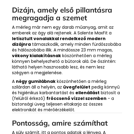
Dizájn, amely első pillantásra
megragadja a szemet
A mérleg már nem egy darab műanyag, amit az
emberek az ágy alá rejtenek. A Salente MaxFit a
letisztult vonalakkal rendelkező modern
dizájnra
támaszkodik, amely minden fürdőszobába
és hálószobába illik. A mindössze 23 mm magas,
vékony kialakításnak
köszönhetően a mérleg
könnyen behelyezhető a bútorok alá. De őszintén:
látható helyen hasznosabb lesz, és nem lesz
szégyen a megjelenése.
A
négy gumilábnak
köszönhetően a mérleg
szilárdan áll a helyén, az
üvegfelület
pedig könnyű
és higiénikus karbantartást és
ellenállást
biztosít a
(felülről érkező)
fröccsenő vízzel szemben
- a
biztonsági üveg teljesen eltakarja az összes
elektronikát és mérőérzékelőt.
Pontosság, amire számíthat
A súly számít, itt a pontos adatok a lényeg. A