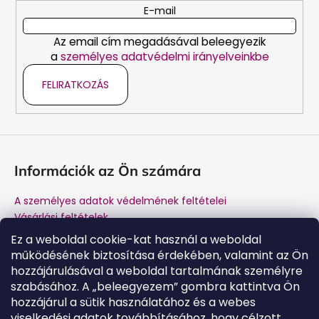
c
E-mail
Az email cím megadásával beleegyezik
a
személyes adatvédelmi irányelveinkbe
FELIRATKOZÁS
Információk az Ön számára
A személyes adatok védelmének feltételei
Vásárlási feltételek
Márkánk története
Ez a weboldal cookie-kat használ a weboldal
A gyártótól történő vásárlás előnyei
működésének biztosítása érdekében, valamint az Ön
Kapcsolat
hozzájárulásával a weboldal tartalmának személyre
Garancia és jótállás utáni szerviz
szabásához. A „beleegyezem” gombra kattintva Ön
hozzájárul a sütik használatához és a webes
viselkedési adatok továbbításához, hogy célzott