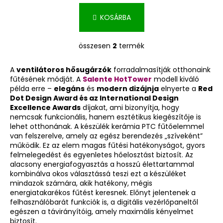
KOSÁRBA
összesen
2
termék
L
i
A
ventilátoros hősugárzók
forradalmasítják otthonaink
s
fűtésének módját. A
Salente HotTower
modell kiváló
t
példa erre –
elegáns
és
modern dizájnja
elnyerte a
Red
a
Dot Design Award és az International Design
i
Excellence Awards
díjakat, ami bizonyítja, hogy
r
nemcsak funkcionális, hanem esztétikus kiegészítője is
á
lehet otthonának. A készülék kerámia PTC fűtőelemmel
van felszerelve, amely az egész berendezés „szíveként”
n
működik. Ez az elem magas fűtési hatékonyságot, gyors
y
felmelegedést és egyenletes hőelosztást biztosít. Az
í
alacsony energiafogyasztás a hosszú élettartammal
t
kombinálva okos választássá teszi ezt a készüléket
á
mindazok számára, akik hatékony, mégis
s
energiatakarékos fűtést keresnek. Előnyt jelentenek a
felhasználóbarát funkciók is, a digitális vezérlőpaneltől
e
egészen a távirányítóig, amely maximális kényelmet
l
biztosít.