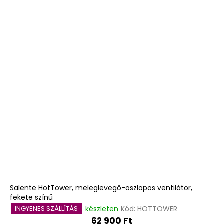
Salente HotTower, meleglevegő-oszlopos ventilátor,
fekete színű
készleten
Kód:
HOTTOWER
INGYENES SZÁLLÍTÁS
62 900 Ft