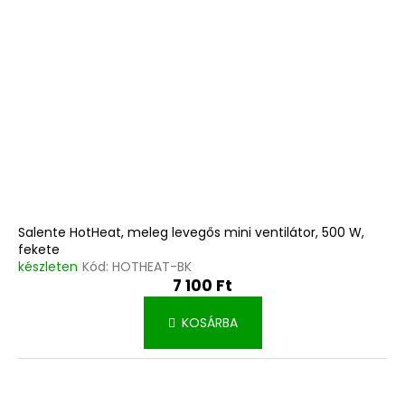
d
k
e
l
z
i
é
s
s
t
e
á
j
a
Salente HotHeat, meleg levegős mini ventilátor, 500 W,
fekete
készleten
Kód:
HOTHEAT-BK
7 100 Ft
KOSÁRBA