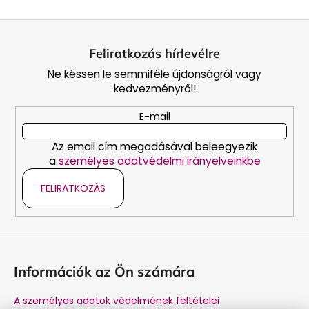
L
á
Feliratkozás hírlevélre
b
Ne késsen le semmiféle újdonságról vagy
l
kedvezményről!
é
c
E-mail
Az email cím megadásával beleegyezik
a
személyes adatvédelmi irányelveinkbe
FELIRATKOZÁS
Információk az Ön számára
A személyes adatok védelmének feltételei