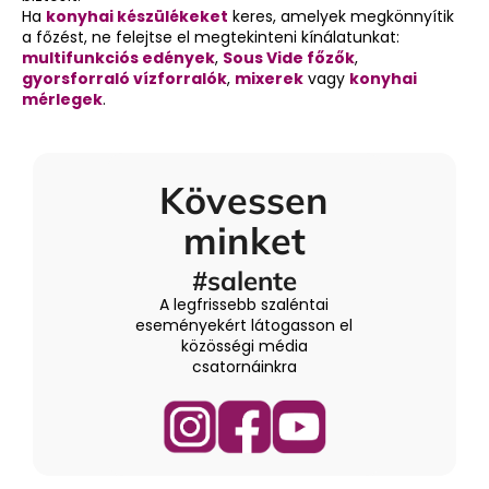
e
Ha
konyhai készülékeket
keres, amelyek megkönnyítik
m
a főzést, ne felejtse el megtekinteni kínálatunkat:
e
multifunkciós edények
,
Sous Vide főzők
,
i
gyorsforraló vízforralók
,
mixerek
vagy
konyhai
mérlegek
.
Kövessen
minket
#salente
A legfrissebb szaléntai
eseményekért látogasson el
közösségi média
csatornáinkra