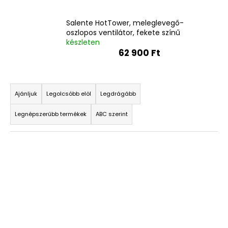
Salente HotTower, meleglevegő-
oszlopos ventilátor, fekete színű
készleten
62 900 Ft
T
e
Ajánljuk
Legolcsóbb elöl
Legdrágább
r
Legnépszerűbb termékek
ABC szerint
m
é
T
k
e
e
r
k
m
r
é
e
k
n
e