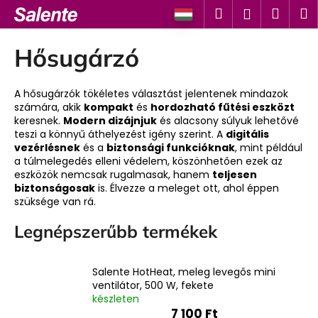
K
Ugrás
Keresés
Kosá
M
Bejelent
a
o
fő
Vissza
Vissza
s
tartalomhoz
Hősugárzó
á
M
r
i
A hősugárzók tökéletes választást jelentenek mindazok
számára, akik
kompakt
és
hordozható fűtési eszközt
t
keresnek.
Modern dizájnjuk
és alacsony súlyuk lehetővé
k
teszi a könnyű áthelyezést igény szerint. A
digitális
vezérlésnek
és a
biztonsági funkcióknak
, mint például
e
a túlmelegedés elleni védelem, köszönhetően ezek az
r
eszközök nemcsak rugalmasak, hanem
teljesen
e
biztonságosak
is. Élvezze a meleget ott, ahol éppen
szüksége van rá.
s
?
Legnépszerűbb termékek
Salente HotHeat, meleg levegős mini
ventilátor, 500 W, fekete
KERESÉS
készleten
7 100 Ft