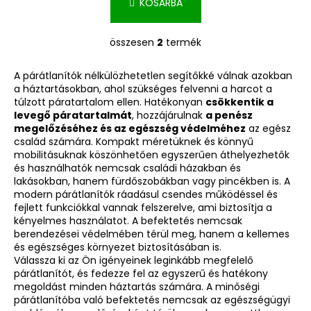
KOSÁRBA
összesen
2
termék
L
i
A párátlanítók nélkülözhetetlen segítőkké válnak azokban
s
a háztartásokban, ahol szükséges felvenni a harcot a
t
túlzott páratartalom ellen. Hatékonyan
csökkentik a
a
levegő páratartalmát
, hozzájárulnak
a penész
i
megelőzéséhez és az egészség védelméhez
az egész
r
család számára. Kompakt méretüknek és könnyű
á
mobilitásuknak köszönhetően egyszerűen áthelyezhetők
és használhatók nemcsak családi házakban és
n
lakásokban, hanem fürdőszobákban vagy pincékben is. A
y
modern párátlanítók ráadásul csendes működéssel és
í
fejlett funkciókkal vannak felszerelve, ami biztosítja a
t
kényelmes használatot. A befektetés nemcsak
á
berendezései védelmében térül meg, hanem a kellemes
s
és egészséges környezet biztosításában is.
Válassza ki az Ön igényeinek leginkább megfelelő
e
párátlanítót, és fedezze fel az egyszerű és hatékony
l
megoldást minden háztartás számára. A minőségi
e
párátlanítóba való befektetés nemcsak az egészségügyi
m