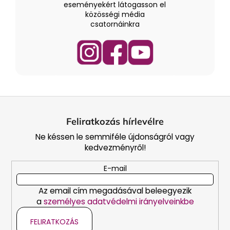
eseményekért látogasson el
közösségi média
csatornáinkra
L
á
Feliratkozás hírlevélre
b
Ne késsen le semmiféle újdonságról vagy
l
kedvezményről!
é
c
E-mail
Az email cím megadásával beleegyezik
a
személyes adatvédelmi irányelveinkbe
FELIRATKOZÁS