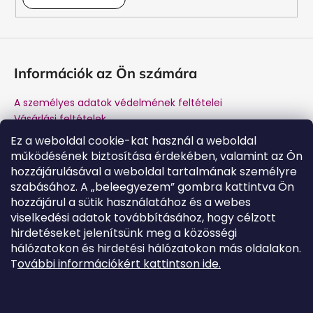
Információk az Ön számára
A személyes adatok védelmének feltételei
Vásárlási feltételek
Márkánk története
Ez a weboldal cookie-kat használ a weboldal
A gyártótól történő vásárlás előnyei
működésének biztosítása érdekében, valamint az Ön
Kapcsolat
hozzájárulásával a weboldal tartalmának személyre
Garancia és jótállás utáni szerviz
szabásához. A „beleegyezem” gombra kattintva Ön
hozzájárul a sütik használatához és a webes
viselkedési adatok továbbításához, hogy célzott
hirdetéseket jelenítsünk meg a közösségi
Kapcsolat
hálózatokon és hirdetési hálózatokon más oldalakon.
T
ovábbi információkért kattintson ide.
tamogatas
@
salente.hu
Salente Magyarország
salente.hu