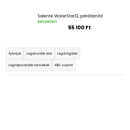
Salente WaterStar12, párátlanító
készleten
55 100 Ft
T
e
Ajánljuk
Legolcsóbb elöl
Legdrágább
r
Legnépszerűbb termékek
ABC szerint
m
é
T
k
e
e
r
k
m
r
é
e
k
n
e