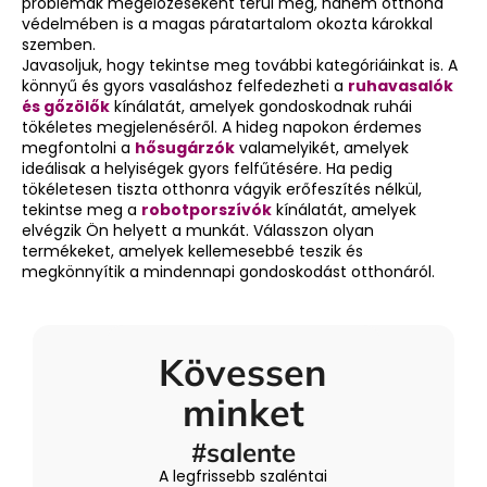
problémák megelőzéseként térül meg, hanem otthona
e
védelmében is a magas páratartalom okozta károkkal
i
szemben.
Javasoljuk, hogy tekintse meg további kategóriáinkat is. A
könnyű és gyors vasaláshoz felfedezheti a
ruhavasalók
és gőzölők
kínálatát, amelyek gondoskodnak ruhái
tökéletes megjelenéséről. A hideg napokon érdemes
megfontolni a
hősugárzók
valamelyikét, amelyek
ideálisak a helyiségek gyors felfűtésére. Ha pedig
tökéletesen tiszta otthonra vágyik erőfeszítés nélkül,
tekintse meg a
robotporszívók
kínálatát, amelyek
elvégzik Ön helyett a munkát. Válasszon olyan
termékeket, amelyek kellemesebbé teszik és
megkönnyítik a mindennapi gondoskodást otthonáról.
Kövessen
minket
#salente
A legfrissebb szaléntai