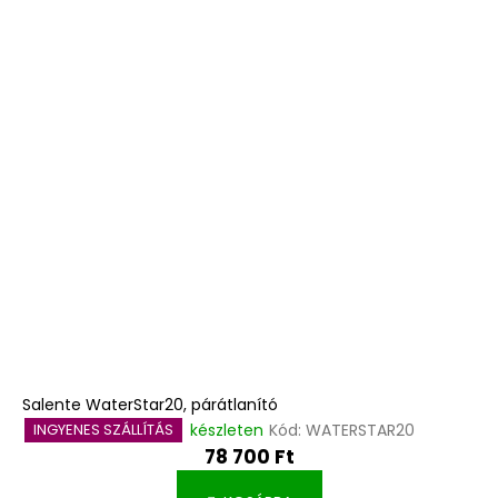
Salente WaterStar20, párátlanító
készleten
Kód:
WATERSTAR20
INGYENES SZÁLLÍTÁS
78 700 Ft