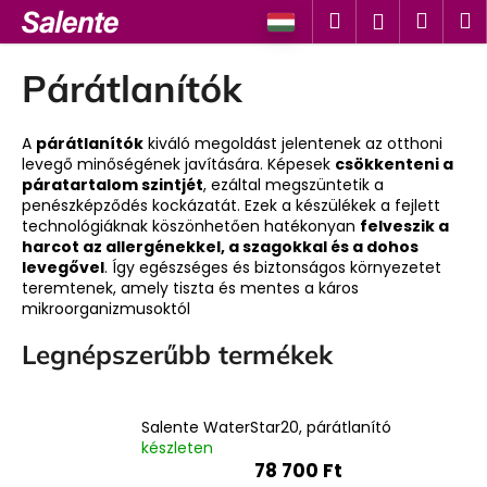
K
Ugrás
Keresés
Kosá
M
Bejelent
a
o
fő
Vissza
Vissza
s
tartalomhoz
Párátlanítók
á
M
r
i
A
párátlanítók
kiváló megoldást jelentenek az otthoni
levegő minőségének javítására. Képesek
csökkenteni a
t
páratartalom szintjét
, ezáltal megszüntetik a
k
penészképződés kockázatát. Ezek a készülékek a fejlett
technológiáknak köszönhetően hatékonyan
felveszik a
e
harcot az allergénekkel, a szagokkal és a dohos
r
levegővel
. Így egészséges és biztonságos környezetet
e
teremtenek, amely tiszta és mentes a káros
mikroorganizmusoktól
s
?
Legnépszerűbb termékek
Salente WaterStar20, párátlanító
készleten
KERESÉS
78 700 Ft