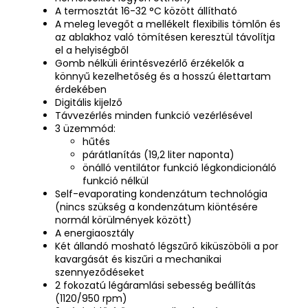
A termosztát 16-32 °C között állítható
A meleg levegőt a mellékelt flexibilis tömlőn és
az ablakhoz való tömítésen keresztül távolítja
el a helyiségből
Gomb nélküli érintésvezérlő érzékelők a
könnyű kezelhetőség és a hosszú élettartam
érdekében
Digitális kijelző
Távvezérlés minden funkció vezérlésével
3 üzemmód:
hűtés
párátlanítás (19,2 liter naponta)
önálló ventilátor funkció légkondicionáló
funkció nélkül
Self-evaporating kondenzátum technológia
(nincs szükség a kondenzátum kiöntésére
normál körülmények között)
A energiaosztály
Két állandó mosható légszűrő kiküszöböli a por
kavargását és kiszűri a mechanikai
szennyeződéseket
2 fokozatú légáramlási sebesség beállítás
(1120/950 rpm)