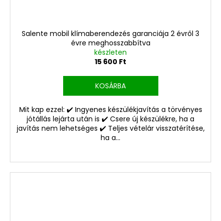
Salente mobil klímaberendezés garanciája 2 évről 3
évre meghosszabbítva
készleten
15 600 Ft
KOSÁRBA
Mit kap ezzel: ✔️ Ingyenes készülékjavítás a törvényes
jótállás lejárta után is ✔️ Csere új készülékre, ha a
javítás nem lehetséges ✔️ Teljes vételár visszatérítése,
ha a...