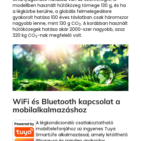
modellben használt hűtőközeg tömege 130 g, és ha
a légkörbe kerülne, a globális felmelegedésre
gyakorolt hatása 100 éves távlatban csak háromszor
nagyobb lenne, mint 130 g CO
. A korábban használt
2
hűtőközegek hatása akár 2000-szer nagyobb, azaz
320 kg CO
-nak megfelelő volt.
2
WiFi és Bluetooth kapcsolat a
mobilalkalmazáshoz
A légkondicionáló csatlakoztatható
mobiltelefonjához az ingyenes Tuya
SmartLife alkalmazással, amely letölthető
iPhone-ra és minden androidos