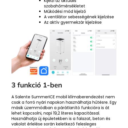
Kijelzi az aktuális
szobahőmérsékletet
Működési mód kijelző
A ventilátor sebességének kijelzése
Az aktív gyermekzár kijelzése
3 funkció 1-ben
A Salente SummerICE mobil klímaberendezést nem
csak a forró nyári napokon használhatja hűtésre. Egy
másik üzemmódban a párátlanító funkcióra is át
lehet kapcsolni, napi 19,2 literes kapacitással.
Használhatja új épületekben is a falazat, beton és
vakolat érlelése során keletkező felesleges