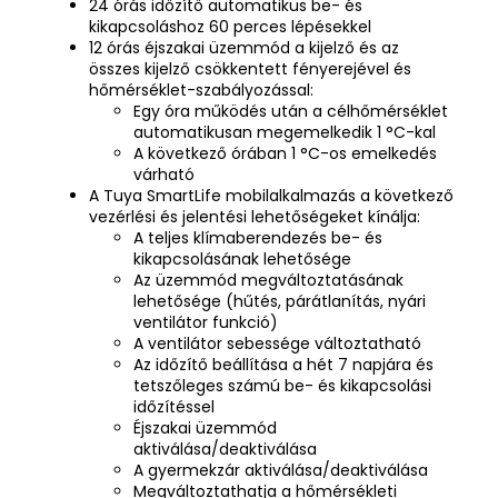
24 órás időzítő automatikus be- és
kikapcsoláshoz 60 perces lépésekkel
12 órás éjszakai üzemmód a kijelző és az
összes kijelző csökkentett fényerejével és
hőmérséklet-szabályozással:
Egy óra működés után a célhőmérséklet
automatikusan megemelkedik 1 °C-kal
A következő órában 1 °C-os emelkedés
várható
A Tuya SmartLife mobilalkalmazás a következő
vezérlési és jelentési lehetőségeket kínálja:
A teljes klímaberendezés be- és
kikapcsolásának lehetősége
Az üzemmód megváltoztatásának
lehetősége (hűtés, párátlanítás, nyári
ventilátor funkció)
A ventilátor sebessége változtatható
Az időzítő beállítása a hét 7 napjára és
tetszőleges számú be- és kikapcsolási
időzítéssel
Éjszakai üzemmód
aktiválása/deaktiválása
A gyermekzár aktiválása/deaktiválása
Megváltoztathatja a hőmérsékleti