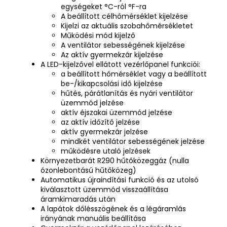
egységeket °C-ról °F-ra
A beállított célhőmérséklet kijelzése
Kijelzi az aktuális szobahőmérsékletet
Működési mód kijelző
A ventilátor sebességének kijelzése
Az aktív gyermekzár kijelzése
A LED-kijelzővel ellátott vezérlőpanel funkciói:
a beállított hőmérséklet vagy a beállított
be-/kikapcsolási idő kijelzése
hűtés, párátlanítás és nyári ventilátor
üzemmód jelzése
aktív éjszakai üzemmód jelzése
az aktív időzítő jelzése
aktív gyermekzár jelzése
mindkét ventilátor sebességének jelzése
működésre utaló jelzések
Környezetbarát R290 hűtőközeggáz (nulla
ózonlebontású hűtőközeg)
Automatikus újraindítási funkció és az utolsó
kiválasztott üzemmód visszaállítása
áramkimaradás után
A lapátok dőlésszögének és a légáramlás
irányának manuális beállítása