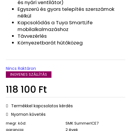
és nyári ventilátor)
Egyszerű és gyors telepítés szerszámok
nélkül
Kapcsolódás a Tuya SmartLife
mobilalkalmazáshoz
Távvezérlés
Környezetbarát hűtőközeg
Nincs Raktáron
INGYENES SZÁLLÍTÁS
118 100 Ft
Egységár:
Termékkel kapcsolatos kérdés
Nyomon követés
megr. kód:
SMK SummerICE7
garancia
:
2 évek