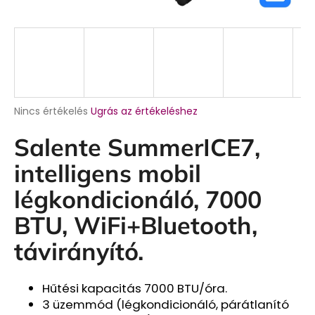
A
Nincs értékelés
Ugrás az értékeléshez
termék
átlagos
Salente SummerICE7,
értékelése
5-
intelligens mobil
ből
0,0
légkondicionáló, 7000
csillag.
BTU, WiFi+Bluetooth,
távirányító.
Hűtési kapacitás 7000 BTU/óra.
3 üzemmód (légkondicionáló, párátlanító