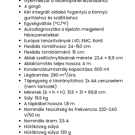
Gyermekzár a vezérlőpanel lezárásához
4 görgő
Két integrált oldalsó fogantyú a könnyű
gurításhoz és szállításhoz
Egységváltás (°C/°F)
Autodiagnosztika a kijelzőn megjelenő
hibaüzenetekkel
Európai tanúsítványok LVD, EMC, RoHS
Flexibilis tömlőhossz: 24-150 cm
Flexibilis tömlőátmérő: 15 cm
Ablak szellőzőnyílásának mérete: 23,4 × 8,9 cm
Ablaktömítés teljes hossza: 4 m
Kondenzátumtartály kapacitása: 600 ml
3
Légáramlás: 290 m
/óra.
Tápegység a távirányítóhoz: 2x AA ceruzaelem
(nem tartozék)
Méretek (b × h × h): 31,5 × 31 × 69,8 cm
Súly: 19,5 kg
A tápkábel hossza: 1,8 m
Nominális feszültség és frekvencia: 220-240
V/50 Hz
Nominális áram: 3,5 A
Hűtőközeg súlya:
Hűtőközeg súlya: 130 g