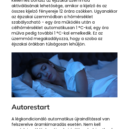
Kellemes bónusz az éjszakai üzemmód
aktiválásának lehetősége, amikor a kijelző és az
összes kijelző fényereje 12 órára csökken. Ugyanakkor
az éjszakai üzemmódban a hőmérséklet
szabályozható - egy óra működés után a
célhőmérséklet automatikusan 1 °C-kal, egy óra
múlva pedig további 1 °C-kal emelkedik. Ez az
üzemmód megakadályozza, hogy a szoba az
éjszakai órákban túlságosan lehűljön.
Autorestart
A légkondicionáló automatikus újraindítással van
felszerelve áramkimaradás esetén. Nem kell