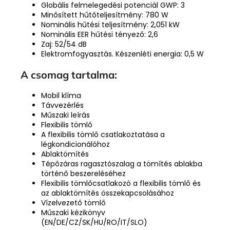
Globális felmelegedési potenciál GWP: 3
Minősített hűtőteljesítmény: 780 W
Nominális hűtési teljesítmény: 2,051 kW
Nominális EER hűtési tényező: 2,6
Zaj: 52/54 dB
Elektromfogyasztás. Készenléti energia: 0,5 W
A csomag tartalma:
Mobil klíma
Távvezérlés
Műszaki leírás
Flexibilis tömlő
A flexibilis tömlő csatlakoztatása a
légkondicionálóhoz
Ablaktömítés
Tépőzáras ragasztószalag a tömítés ablakba
történő beszereléséhez
Flexibilis tömlőcsatlakozó a flexibilis tömlő és
az ablaktömítés összekapcsolásához
Vízelvezető tömlő
Műszaki kézikönyv
(EN/DE/CZ/SK/HU/RO/IT/SLO)