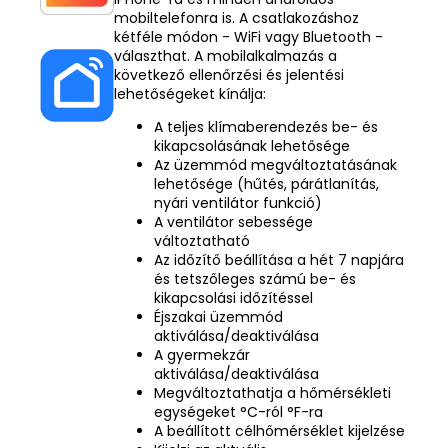
mobiltelefonra is. A csatlakozáshoz
kétféle módon - WiFi vagy Bluetooth -
választhat. A mobilalkalmazás a
következő ellenőrzési és jelentési
lehetőségeket kínálja:
A teljes klímaberendezés be- és
kikapcsolásának lehetősége
Az üzemmód megváltoztatásának
lehetősége (hűtés, párátlanítás,
nyári ventilátor funkció)
A ventilátor sebessége
változtatható
Az időzítő beállítása a hét 7 napjára
és tetszőleges számú be- és
kikapcsolási időzítéssel
Éjszakai üzemmód
aktiválása/deaktiválása
A gyermekzár
aktiválása/deaktiválása
Megváltoztathatja a hőmérsékleti
egységeket °C-ról °F-ra
A beállított célhőmérséklet kijelzése