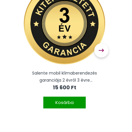
mélyes
Salente mobil klímaberendezés
Sal
,
garanciája 2 évről 3 évre
15 600 Ft
meghosszabbítva
Kosárba