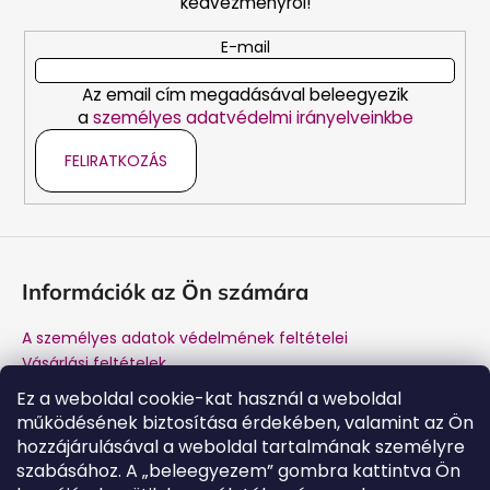
kedvezményről!
é
c
E-mail
Az email cím megadásával beleegyezik
a
személyes adatvédelmi irányelveinkbe
FELIRATKOZÁS
Információk az Ön számára
A személyes adatok védelmének feltételei
Vásárlási feltételek
Márkánk története
Ez a weboldal cookie-kat használ a weboldal
A gyártótól történő vásárlás előnyei
működésének biztosítása érdekében, valamint az Ön
Kapcsolat
hozzájárulásával a weboldal tartalmának személyre
Garancia és jótállás utáni szerviz
szabásához. A „beleegyezem” gombra kattintva Ön