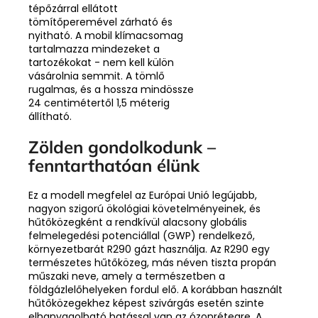
tépőzárral ellátott
tömítőperemével zárható és
nyitható. A mobil klímacsomag
tartalmazza mindezeket a
tartozékokat - nem kell külön
vásárolnia semmit. A tömlő
rugalmas, és a hossza mindössze
24 centimétertől 1,5 méterig
állítható.
Zölden gondolkodunk –
fenntarthatóan élünk
Ez a modell megfelel az Európai Unió legújabb,
nagyon szigorú ökológiai követelményeinek, és
hűtőközegként a rendkívül alacsony globális
felmelegedési potenciállal (GWP) rendelkező,
környezetbarát R290 gázt használja. Az R290 egy
természetes hűtőközeg, más néven tiszta propán
műszaki neve, amely a természetben a
földgázlelőhelyeken fordul elő. A korábban használt
hűtőközegekhez képest szivárgás esetén szinte
elhanyagolható hatással van az ózonrétegre. A