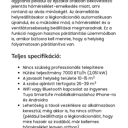
aggódnia például az éjszakai órákban bekövetkező
jelentős hőmérséklet-emelkedés miatt, ami
rontaná az alvás minőségét. Az áramellátás
helyreállításakor a légkondicionáló automatikusan
újraindul, és a működési mód, a hőmérséklet és a
ventilátorsebesség beállításai megmaradnak. Ez a
funkció nagyon hasznos párátlanítási üzemmódban
is, amikor biztosra kell mennie, hogy a helyiség
folyamatosan párátlanítva van.
Teljes specifikáció:
Nincs szükség professzionális telepítésre
Hűtési teljesítmény 7000 BTU/h (2,051 kW)
2
A javasolt helyiség területe 10–15 m
3
A szoba ajánlott térfogata 26–39 m
WiFi vagy Bluetooth kapcsolat az ingyenes
Tuya SmartLife mobilalkalmazáshoz iPhone-ra
és Androidra
Lehetőség a távoli vezérlésre az alkalmazáson
keresztül, még akkor is, ha nincs otthon
(például beállíthatja a légkondicionálót, hogy
mire hazaér az irodából, már kellemes
hőmérséklet legyen otthon)