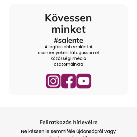
Kövessen
minket
#salente
A legfrissebb szaléntai
eseményekért látogasson el
közösségi média
csatornáinkra
L
á
Feliratkozás hírlevélre
b
Ne késsen le semmiféle újdonságról vagy
l