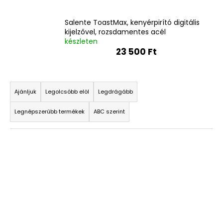
Salente ToastMax, kenyérpirító digitális
kijelzővel, rozsdamentes acél
készleten
23 500 Ft
T
e
Ajánljuk
Legolcsóbb elöl
Legdrágább
r
Legnépszerűbb termékek
ABC szerint
m
é
T
k
e
e
r
k
m
r
é
e
k
n
e