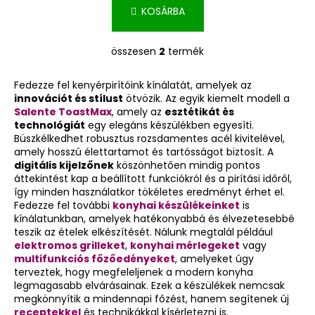
KOSÁRBA
összesen
2
termék
L
i
Fedezze fel kenyérpirítóink kínálatát, amelyek az
s
innovációt és stílust
ötvözik. Az egyik kiemelt modell a
t
Salente ToastMax
, amely az
esztétikát és
a
technológiát
egy elegáns készülékben egyesíti.
i
Büszkélkedhet robusztus rozsdamentes acél kivitelével,
r
amely hosszú élettartamot és tartósságot biztosít. A
á
digitális kijelzőnek
köszönhetően mindig pontos
áttekintést kap a beállított funkciókról és a pirítási időről,
n
így minden használatkor tökéletes eredményt érhet el.
y
Fedezze fel további
konyhai készülékeinket
is
í
kínálatunkban, amelyek hatékonyabbá és élvezetesebbé
t
teszik az ételek elkészítését. Nálunk megtalál például
á
elektromos grilleket
,
konyhai mérlegeket
vagy
s
multifunkciós főzőedényeket
, amelyeket úgy
terveztek, hogy megfeleljenek a modern konyha
e
legmagasabb elvárásainak. Ezek a készülékek nemcsak
l
megkönnyítik a mindennapi főzést, hanem segítenek új
e
receptekkel
és technikákkal kísérletezni is.