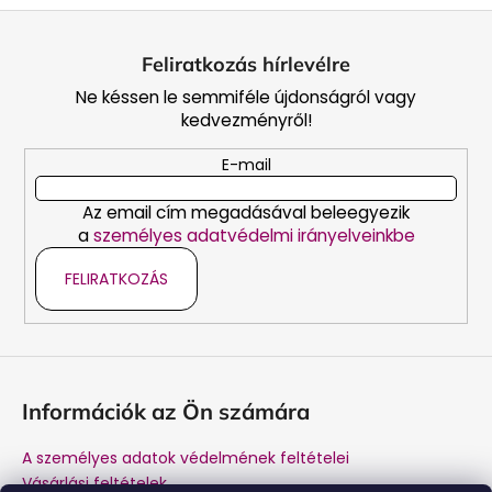
L
á
Feliratkozás hírlevélre
b
Ne késsen le semmiféle újdonságról vagy
l
kedvezményről!
é
c
E-mail
Az email cím megadásával beleegyezik
a
személyes adatvédelmi irányelveinkbe
FELIRATKOZÁS
Információk az Ön számára
A személyes adatok védelmének feltételei
Vásárlási feltételek