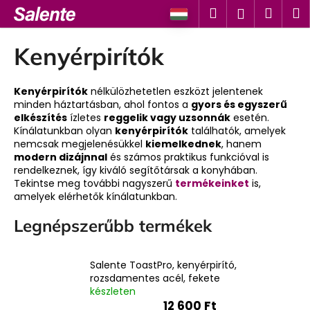
K
Ugrás
Keresés
Kosá
M
Bejelent
a
o
fő
Vissza
Vissza
s
tartalomhoz
Kenyérpirítók
á
M
r
i
Kenyérpirítók
nélkülözhetetlen eszközt jelentenek
minden háztartásban, ahol fontos a
gyors és egyszerű
t
elkészítés
ízletes
reggelik vagy uzsonnák
esetén.
k
Kínálatunkban olyan
kenyérpirítók
találhatók, amelyek
nemcsak megjelenésükkel
kiemelkednek
, hanem
e
modern dizájnnal
és számos praktikus funkcióval is
r
rendelkeznek, így kiváló segítőtársak a konyhában.
e
Tekintse meg további nagyszerű
termékeinket
is,
amelyek elérhetők kínálatunkban.
s
?
Legnépszerűbb termékek
Salente ToastPro, kenyérpirító,
rozsdamentes acél, fekete
KERESÉS
készleten
12 600 Ft