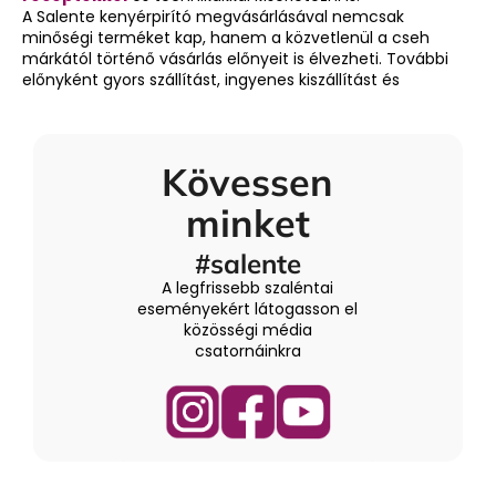
m
A Salente kenyérpirító megvásárlásával nemcsak
e
minőségi terméket kap, hanem a közvetlenül a cseh
i
márkától történő vásárlás előnyeit is élvezheti. További
előnyként gyors szállítást, ingyenes kiszállítást és
Kövessen
minket
#salente
A legfrissebb szaléntai
eseményekért látogasson el
közösségi média
csatornáinkra