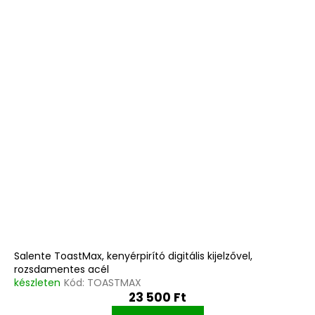
Salente ToastMax, kenyérpirító digitális kijelzővel,
rozsdamentes acél
készleten
Kód:
TOASTMAX
23 500 Ft