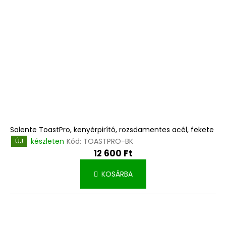
d
k
e
l
z
i
é
s
s
t
e
á
j
a
Salente ToastPro, kenyérpirító, rozsdamentes acél, fekete
készleten
Kód:
TOASTPRO-BK
ÚJ
12 600 Ft
KOSÁRBA