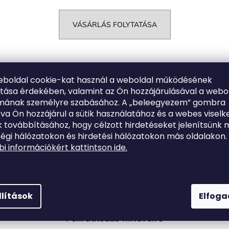
VÁSÁRLÁS FOLYTATÁSA
eboldal cookie-kat használ a weboldal működésének
Kövessen minket
ítása érdekében, valamint az Ön hozzájárulásával a webo
lmának személyre szabásához. A „beleegyezem” gombra
#salente
tva Ön hozzájárul a sütik használatához és a webes viselk
ssebb szaléntai eseményekért látogasson el közösségi média csat
 továbbításához, hogy célzott hirdetéseket jelenítsünk 
égi hálózatokon és hirdetési hálózatokon más oldalakon.
i információkért kattintson ide.
llítások
Elfog
Feliratkozás hírlevélre