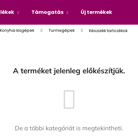
ülékek
Támogatás
Új termékek
Blog
Konyhai kisgépek
Turmixgépek
Készülék tartozékok
Mit keres?
KERESÉS
A terméket jelenleg előkészítjük.
De a többi kategóriát is megtekintheti.