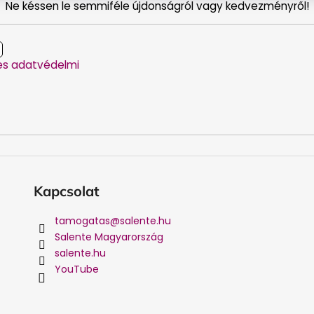
Ne késsen le semmiféle újdonságról vagy kedvezményről!
es adatvédelmi
Kapcsolat
tamogatas
@
salente.hu
Salente Magyarország
salente.hu
YouTube