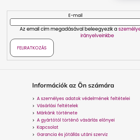
l
é
E-mail
c
Az email cím megadásával beleegyezik a
személy
irányelveinkbe
FELIRATKOZÁS
Információk az Ön számára
A személyes adatok védelmének feltételei
Vásárlási feltételek
Márkánk története
A gyártótól történő vásárlás előnyei
Kapcsolat
Garancia és jótállás utáni szerviz