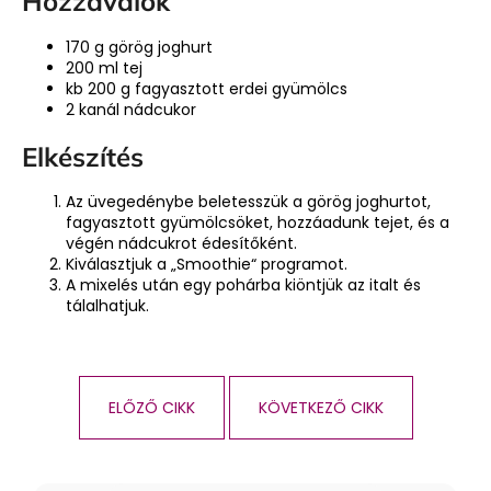
Hozzávalók
170 g görög joghurt
200 ml tej
kb 200 g fagyasztott erdei gyümölcs
2 kanál nádcukor
Elkészítés
Az üvegedénybe beletesszük a görög joghurtot,
fagyasztott gyümölcsöket, hozzáadunk tejet, és a
végén nádcukrot édesítőként.
Kiválasztjuk a „Smoothie“ programot.
A mixelés után egy pohárba kiöntjük az italt és
tálalhatjuk.
ELŐZŐ CIKK
KÖVETKEZŐ CIKK