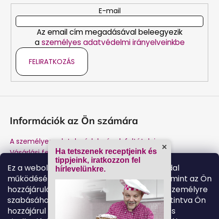
c
E-mail
Az email cím megadásával beleegyezik
a
személyes adatvédelmi irányelveinkbe
FELIRATKOZÁS
Információk az Ön számára
A személyes adatok védelmének feltételei
×
Ha tetszenek receptjeink és
Vásárlási feltételek
tippjeink, iratkozzon fel
Márkánk története
Ez a weboldal cookie-kat használ a weboldal
hírlevelünkre.
A gyártótól történő vásárlás előnyei
működésének biztosítása érdekében, valamint az Ön
Kapcsolat
hozzájárulásával a weboldal tartalmának személyre
Garancia és jótállás utáni szerviz
szabásához. A „beleegyezem” gombra kattintva Ön
hozzájárul a sütik használatához és a webes