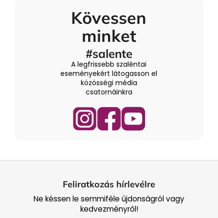
Kövessen
minket
#salente
A legfrissebb szaléntai
eseményekért látogasson el
közösségi média
csatornáinkra
L
á
Feliratkozás hírlevélre
b
Ne késsen le semmiféle újdonságról vagy
l
kedvezményről!
é