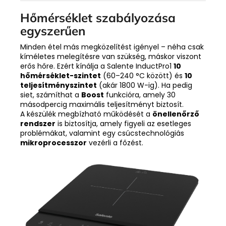
Hőmérséklet szabályozása
egyszerűen
Minden étel más megközelítést igényel – néha csak
kíméletes melegítésre van szükség, máskor viszont
erős hőre. Ezért kínálja a Salente InductPro1
10
hőmérséklet-szintet
(60–240 °C között) és
10
teljesítményszintet
(akár 1800 W-ig). Ha pedig
siet, számíthat a
Boost
funkcióra, amely 30
másodpercig maximális teljesítményt biztosít.
A készülék megbízható működését a
önellenőrző
rendszer
is biztosítja, amely figyeli az esetleges
problémákat, valamint egy csúcstechnológiás
mikroprocesszor
vezérli a főzést.