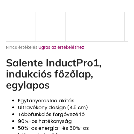
A
Nincs értékelés
Ugrás az értékeléshez
termék
átlagos
Salente InductPro1,
értékelése
5-
indukciós főzőlap,
ből
0,0
egylapos
csillag.
Egytányéros kialakítás
Ultravékony design (4,5 cm)
Többfunkciós forgóvezérlő
90%-os hatékonyság
50%-os energia- és 60%-os