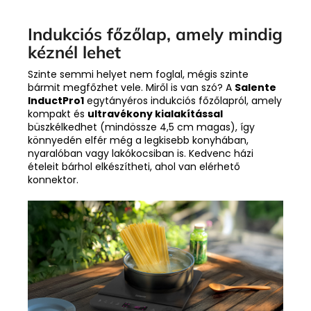
Indukciós főzőlap, amely mindig
kéznél lehet
Szinte semmi helyet nem foglal, mégis szinte
bármit megfőzhet vele. Miről is van szó? A
Salente
InductPro1
egytányéros indukciós főzőlapról, amely
kompakt és
ultravékony kialakítással
büszkélkedhet (mindössze 4,5 cm magas), így
könnyedén elfér még a legkisebb konyhában,
nyaralóban vagy lakókocsiban is. Kedvenc házi
ételeit bárhol elkészítheti, ahol van elérhető
konnektor.