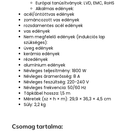
Európai tanúsítványok: LVD, EMC, RoHS
Alkalmas edények:
acél/öntöttvas edények
zománcozott vas edények
rozsdamentes acél edények
vas edények
Nem megfelelő edények (indukciós lap
szükséges):
üveg edények
kerámia edények
rézedények
alumínium edények
Névleges teljesítmény: 1800 W
Névleges áramerősség: 8 A
Névleges feszültség: 220-240 V
Névleges frekvencia: 50/60 Hz
Tápkábel hossza: 1,5 m
Méretek (sz × h × m): 29,9 × 36,3 × 4,5 cm
Súly: 2,2 kg
Csomag tartalma: