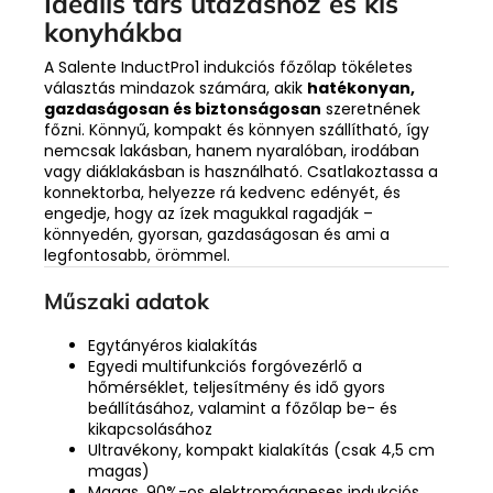
Ideális társ utazáshoz és kis
konyhákba
A Salente InductPro1 indukciós főzőlap tökéletes
választás mindazok számára, akik
hatékonyan,
gazdaságosan és biztonságosan
szeretnének
főzni. Könnyű, kompakt és könnyen szállítható, így
nemcsak lakásban, hanem nyaralóban, irodában
vagy diáklakásban is használható. Csatlakoztassa a
konnektorba, helyezze rá kedvenc edényét, és
engedje, hogy az ízek magukkal ragadják –
könnyedén, gyorsan, gazdaságosan és ami a
legfontosabb, örömmel.
Műszaki adatok
Egytányéros kialakítás
Egyedi multifunkciós forgóvezérlő a
hőmérséklet, teljesítmény és idő gyors
beállításához, valamint a főzőlap be- és
kikapcsolásához
Ultravékony, kompakt kialakítás (csak 4,5 cm
magas)
Magas, 90%-os elektromágneses indukciós