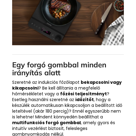
Egy forgó gombbal minden
irányítás alatt
Szeretné az indukciós főzőlapot
bekapcsolni vagy
kikapcsolni
? Be kell állítania a megfelelő
hőmérsékletet vagy a
főzési teljesítményt
?
Esetleg használni szeretné az
időzítőt
, hogy a
készülék automatikusan kikapcsoljon a beállított idő
leteltével (akár 180 percig)? Ennél egyszerűbb nem
is lehetne! Mindent könnyedén beállíthat a
multifunkciós forgó gombbal
, amely gyors és
intuitív vezérlést biztosít, felesleges
gombnyomkodás nélkül.