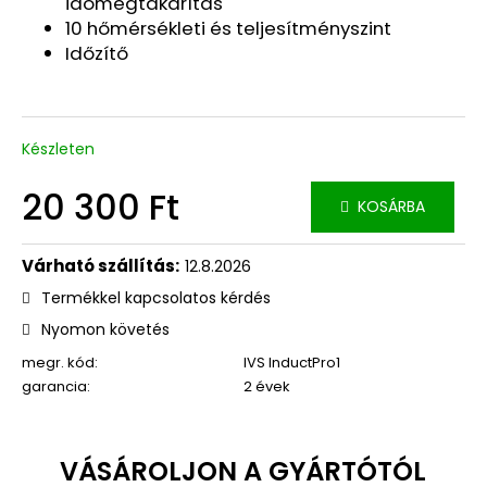
időmegtakarítás
10 hőmérsékleti és teljesítményszint
Időzítő
Készleten
20 300 Ft
KOSÁRBA
Egységár:
12.8.2026
Termékkel kapcsolatos kérdés
Nyomon követés
megr. kód:
IVS InductPro1
garancia
:
2 évek