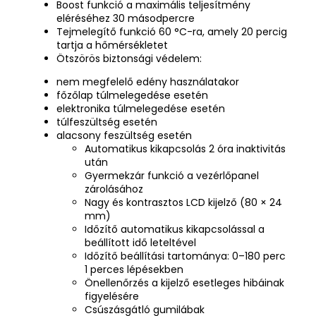
Boost funkció a maximális teljesítmény
eléréséhez 30 másodpercre
Tejmelegítő funkció 60 °C-ra, amely 20 percig
tartja a hőmérsékletet
Ötszörös biztonsági védelem:
nem megfelelő edény használatakor
főzőlap túlmelegedése esetén
elektronika túlmelegedése esetén
túlfeszültség esetén
alacsony feszültség esetén
Automatikus kikapcsolás 2 óra inaktivitás
után
Gyermekzár funkció a vezérlőpanel
zárolásához
Nagy és kontrasztos LCD kijelző (80 × 24
mm)
Időzítő automatikus kikapcsolással a
beállított idő leteltével
Időzítő beállítási tartománya: 0–180 perc
1 perces lépésekben
Önellenőrzés a kijelző esetleges hibáinak
figyelésére
Csúszásgátló gumilábak