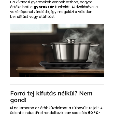
Ha kíváncsi gyermekek vannak otthon, nagyra
értékelheti a
gyerekzár
funkciót. Aktiválásával a
vezérlőpanel zárolódik, így megelőzi a véletlen
beindítást vagy átállítást.
Forró tej kifutás nélkül? Nem
gond!
Ki ne ismerné az örök küzdelmet a túlhevült tejjel? A
Salente InductPro1 rendelkezik egy speciális
60 °C-