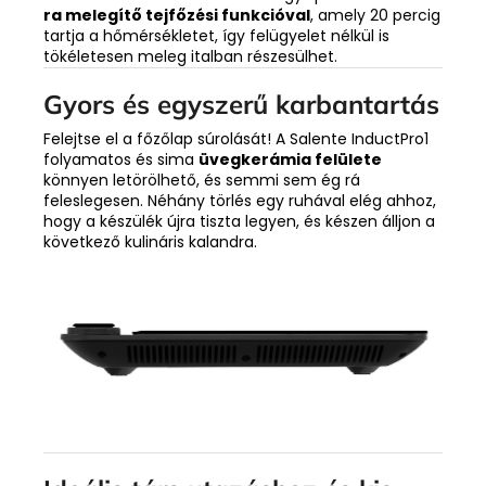
ra melegítő tejfőzési funkcióval
, amely 20 percig
tartja a hőmérsékletet, így felügyelet nélkül is
tökéletesen meleg italban részesülhet.
Gyors és egyszerű karbantartás
Felejtse el a főzőlap súrolását! A Salente InductPro1
folyamatos és sima
üvegkerámia felülete
könnyen letörölhető, és semmi sem ég rá
feleslegesen. Néhány törlés egy ruhával elég ahhoz,
hogy a készülék újra tiszta legyen, és készen álljon a
következő kulináris kalandra.