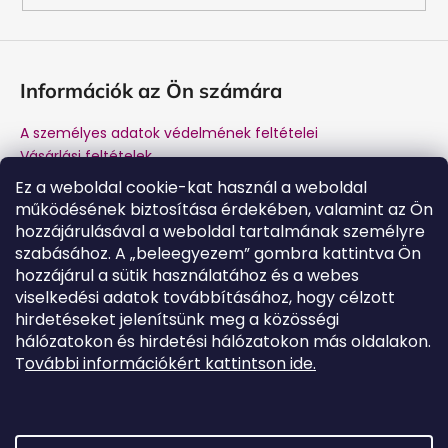
Információk az Ön számára
A személyes adatok védelmének feltételei
Vásárlási feltételek
Márkánk története
Ez a weboldal cookie-kat használ a weboldal
A gyártótól történő vásárlás előnyei
működésének biztosítása érdekében, valamint az Ön
Kapcsolat
hozzájárulásával a weboldal tartalmának személyre
Garancia és jótállás utáni szerviz
szabásához. A „beleegyezem” gombra kattintva Ön
hozzájárul a sütik használatához és a webes
viselkedési adatok továbbításához, hogy célzott
hirdetéseket jelenítsünk meg a közösségi
Kapcsolat
hálózatokon és hirdetési hálózatokon más oldalakon.
T
ovábbi információkért kattintson ide.
tamogatas
@
salente.hu
Salente Magyarország
salente.hu
YouTube