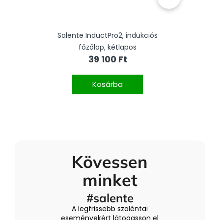
Salente InductPro2, indukciós
Salen
főzőlap, kétlapos
39 100 Ft
Kosárba
Kövessen
minket
#salente
A legfrissebb szaléntai
eseményekért látogasson el