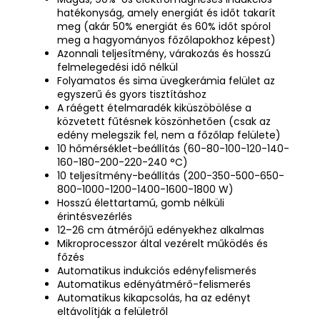
hatékonyság, amely energiát és időt takarít
meg (akár 50% energiát és 60% időt spórol
meg a hagyományos főzőlapokhoz képest)
Azonnali teljesítmény, várakozás és hosszú
felmelegedési idő nélkül
Folyamatos és sima üvegkerámia felület az
egyszerű és gyors tisztításhoz
A ráégett ételmaradék kiküszöbölése a
közvetett fűtésnek köszönhetően (csak az
edény melegszik fel, nem a főzőlap felülete)
10 hőmérséklet-beállítás (60-80-100-120-140-
160-180-200-220-240 °C)
10 teljesítmény-beállítás (200-350-500-650-
800-1000-1200-1400-1600-1800 W)
Hosszú élettartamú, gomb nélküli
érintésvezérlés
12–26 cm átmérőjű edényekhez alkalmas
Mikroprocesszor által vezérelt működés és
főzés
Automatikus indukciós edényfelismerés
Automatikus edényátmérő-felismerés
Automatikus kikapcsolás, ha az edényt
eltávolítják a felületről