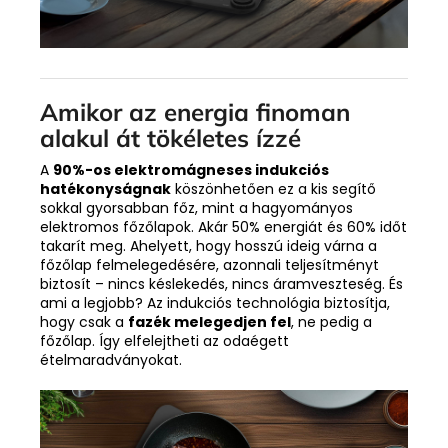
Amikor az energia finoman
alakul át tökéletes ízzé
A
90%-os elektromágneses indukciós
hatékonyságnak
köszönhetően ez a kis segítő
sokkal gyorsabban főz, mint a hagyományos
elektromos főzőlapok. Akár 50% energiát és 60% időt
takarít meg. Ahelyett, hogy hosszú ideig várna a
főzőlap felmelegedésére, azonnali teljesítményt
biztosít – nincs késlekedés, nincs áramveszteség. És
ami a legjobb? Az indukciós technológia biztosítja,
hogy csak a
fazék melegedjen fel
, ne pedig a
főzőlap. Így elfelejtheti az odaégett
ételmaradványokat.