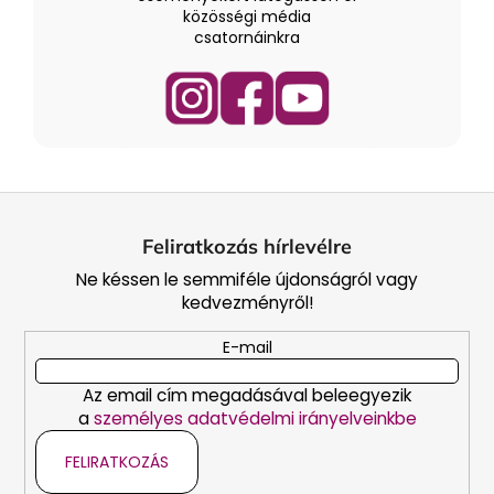
közösségi média
csatornáinkra
L
á
Feliratkozás hírlevélre
b
Ne késsen le semmiféle újdonságról vagy
l
kedvezményről!
é
c
E-mail
Az email cím megadásával beleegyezik
a
személyes adatvédelmi irányelveinkbe
FELIRATKOZÁS