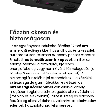
Főzzön okosan és
biztonságosan
Ez az egytányéros indukciós főzőlap
12–26 cm
átmérőjű edényekkel
használható, és a készülék
automatikusan felismeri az edény pontos méretét.
Emellett
automatikusan kikapcsol
, amikor az
edényt felemeli a főzőlapról, így nincs
energiafelesleg vagy nem kívánt túlmelegedés (a
főzőlap 2 óra inaktivitás után is kikapcsol). A
biztonsági funkciók is jól átgondoltak – a készülék
csúszásgátló gumilábakkal
és
ötszörös
biztonsági védelemmel
van ellátva, amely
magában foglalja a túlmelegedés elleni védelmet
(főzőlap és elektronika), túlfeszültség és alacsony
feszültség elleni védelmet, valamint az alkalmatlan
edények használatának felismerését.