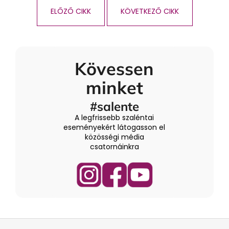
ELŐZŐ CIKK
KÖVETKEZŐ CIKK
Kövessen
minket
#salente
A legfrissebb szaléntai
eseményekért látogasson el
közösségi média
csatornáinkra
L