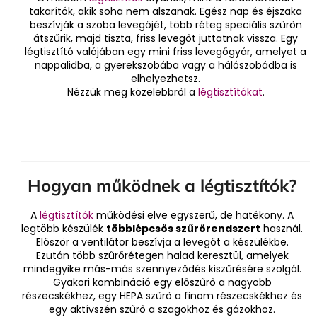
takarítók, akik soha nem alszanak. Egész nap és éjszaka
beszívják a szoba levegőjét, több réteg speciális szűrőn
átszűrik, majd tiszta, friss levegőt juttatnak vissza. Egy
légtisztító valójában egy mini friss levegőgyár, amelyet a
nappalidba, a gyerekszobába vagy a hálószobádba is
elhelyezhetsz.
Nézzük meg közelebbről a
légtisztítókat
.
Hogyan működnek a légtisztítók?
A
légtisztítók
működési elve egyszerű, de hatékony. A
legtöbb készülék
többlépcsős szűrőrendszert
használ.
Először a ventilátor beszívja a levegőt a készülékbe.
Ezután több szűrőrétegen halad keresztül, amelyek
mindegyike más-más szennyeződés kiszűrésére szolgál.
Gyakori kombináció egy előszűrő a nagyobb
részecskékhez, egy HEPA szűrő a finom részecskékhez és
egy aktívszén szűrő a szagokhoz és gázokhoz.