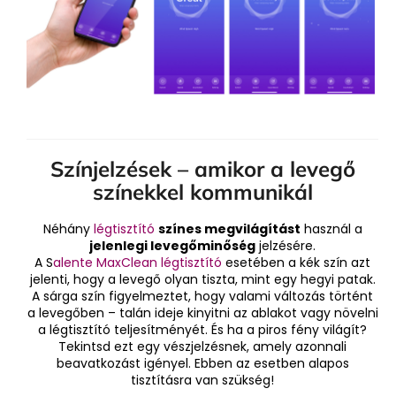
Színjelzések – amikor a levegő
színekkel kommunikál
Néhány
légtisztító
színes megvilágítást
használ a
jelenlegi levegőminőség
jelzésére.
A S
alente MaxClean
légtisztító
esetében a kék szín azt
jelenti, hogy a levegő olyan tiszta, mint egy hegyi patak.
A sárga szín figyelmeztet, hogy valami változás történt
a levegőben – talán ideje kinyitni az ablakot vagy növelni
a légtisztító teljesítményét. És ha a piros fény világít?
Tekintsd ezt egy vészjelzésnek, amely azonnali
beavatkozást igényel. Ebben az esetben alapos
tisztításra van szükség!