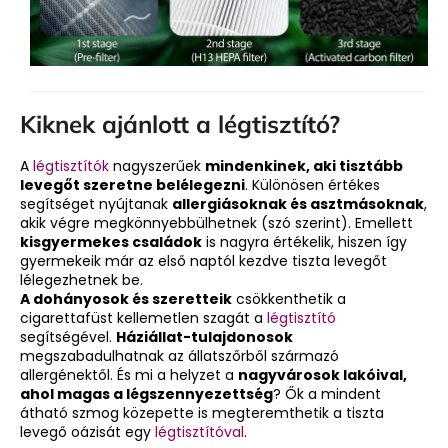
Kiknek ajánlott a légtisztító?
A
légtisztítók
nagyszerűek
mindenkinek, aki tisztább
levegőt szeretne belélegezni
. Különösen értékes
segítséget nyújtanak
allergiásoknak és asztmásoknak
,
akik végre megkönnyebbülhetnek (szó szerint). Emellett
kisgyermekes családok
is nagyra értékelik, hiszen így
gyermekeik már az első naptól kezdve tiszta levegőt
lélegezhetnek be.
A dohányosok és szeretteik
csökkenthetik a
cigarettafüst kellemetlen szagát a
légtisztító
segítségével.
Háziállat-tulajdonosok
megszabadulhatnak az állatszőrből származó
allergénektől. És mi a helyzet a
nagyvárosok lakóival,
ahol magas a légszennyezettség
? Ők a mindent
átható szmog közepette is megteremthetik a tiszta
levegő oázisát egy
légtisztítóval
.