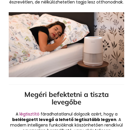
észrevétlen, de nélkülözhetetlen tagja lesz otthonodnak.
Megéri befektetni a tiszta
levegőbe
A
légtisztító
fáradhatatlanul dolgozik azért, hogy a
belélegzett levegő a lehető legtisztább legyen
. A
modern intelligens funkcióknak köszönhetően rendkívül