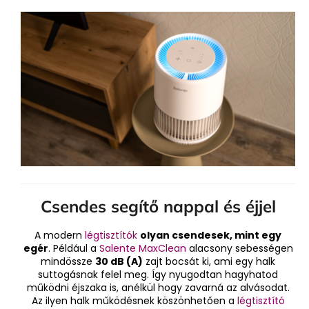
Csendes segítő nappal és éjjel
A modern
légtisztítók
olyan csendesek, mint egy
egér
. Például a
Salente MaxClean
alacsony sebességen
mindössze
30 dB (A)
zajt bocsát ki, ami egy halk
suttogásnak felel meg. Így nyugodtan hagyhatod
működni éjszaka is, anélkül hogy zavarná az alvásodat.
Az ilyen halk működésnek köszönhetően a
légtisztító