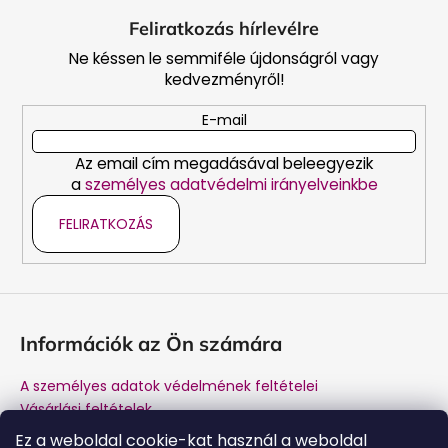
á
Feliratkozás hírlevélre
b
Ne késsen le semmiféle újdonságról vagy
l
kedvezményről!
é
c
E-mail
Az email cím megadásával beleegyezik
a
személyes adatvédelmi irányelveinkbe
FELIRATKOZÁS
Információk az Ön számára
A személyes adatok védelmének feltételei
Vásárlási feltételek
Márkánk története
Ez a weboldal cookie-kat használ a weboldal