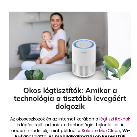
Okos légtisztítók: Amikor a
technológia a tisztább levegőért
dolgozik
Az okoseszközök és az internet korában a
légtisztítóknak
is lépést kell tartaniuk a technológiai fejlődéssel. A
modern modellek, mint például a
Salente MaxClean
,
Wi-
Fi
-kapcsolattal és
mobilalkalmazáson keresztüli