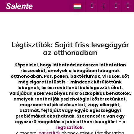
K
Ugrás
Keresés
Kosá
M
Bejelent
a
o
fő
Vissza
Vissza
s
tartalomhoz
á
M
r
i
Légtisztítók: Saját friss levegőgyár
t
az otthonodban
k
e
Képzeld el, hogy láthatnád az összes láthatatlan
r
részecskét, amelyek a levegőben lebegnek
otthonodban. Por, pollen, baktériumok, vírusok, sőt
e
még cigarettafüst is – mindezek körülöttünk
s
lebegnek, és észrevétlenül belélegezzük őket.
Valójában ezek veszélyes mikroszkopikus behatolók,
?
amelyek ronthatják pszichológiai közérzetünket,
megzavarhatják alvásunkat, vagy allergiát,
asztmát, fejfájást vagy egyéb egészségügyi
problémákat okozhatnak. Szerencsére van egy
egyszerű megoldás a jobb otthoni levegőért
– a
KERESÉS
légtisztítók
.
A modern
légtisztítók
olyanok, mint a fáradhatatlan