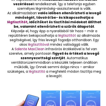
vezérléssel
rendelkeznek. Így a telefonja egyben
személyes légminőség-asszisztenssé is válik.
Az alkalmazásban
valós időben ellenőrizheti a levegő
minőségét, távolról be- és kikapcsolhatja a
légtisztítót
, időzítőket és tisztítási módokat állíthat
be, valamint ellenőrizheti a szűrők állapotát
.
Képzelje el, hogy épp a nyaralásból tér haza – már a
repülőtéren bekapcsolhatja a
légtisztítót
az alkalmazás
segítségével, így friss levegő fogadja otthonában. Egy
okos
légtisztítóval
mindez valósággá válik.
A
Salente MaxClean
infravörös érzékelővel is fel van
szerelve, amely pontosan
figyeli és értékeli a levegő
szennyezettségi szintjét
. Automatikus
ventilátorüzemmódban a készülék teljesen önállóan
működik, így Önnek semmi dolga nincs – amikor
szükséges, a
légtisztító
a megfelelő módon tisztítja meg
a levegőt.