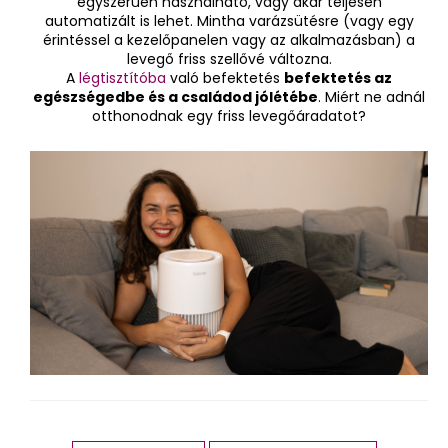
egyszerűen használható, vagy akár teljesen
automatizált is lehet. Mintha varázsütésre (vagy egy
érintéssel a kezelőpanelen vagy az alkalmazásban) a
levegő friss szellővé változna.
A
légtisztítóba
való befektetés
befektetés az
egészségedbe és a családod jólétébe
. Miért ne adnál
otthonodnak egy friss levegőáradatot?