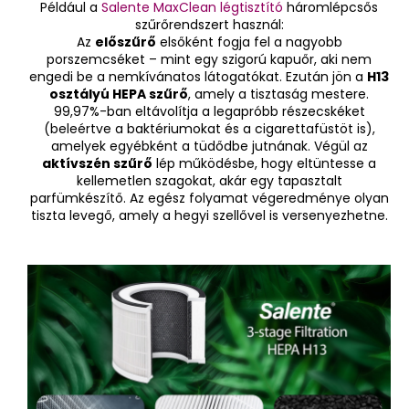
Például a
Salente MaxClean
légtisztító
háromlépcsős
szűrőrendszert használ:
Az
előszűrő
elsőként fogja fel a nagyobb
porszemcséket – mint egy szigorú kapuőr, aki nem
engedi be a nemkívánatos látogatókat. Ezután jön a
H13
osztályú HEPA szűrő
, amely a tisztaság mestere.
99,97%-ban eltávolítja a legapróbb részecskéket
(beleértve a baktériumokat és a cigarettafüstöt is),
amelyek egyébként a tüdődbe jutnának. Végül az
aktívszén szűrő
lép működésbe, hogy eltüntesse a
kellemetlen szagokat, akár egy tapasztalt
parfümkészítő. Az egész folyamat végeredménye olyan
tiszta levegő, amely a hegyi szellővel is versenyezhetne.