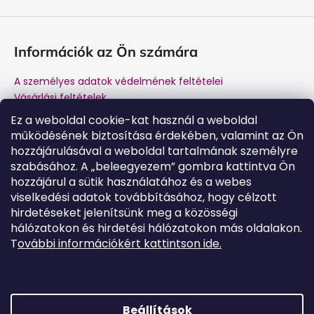
Információk az Ön számára
A személyes adatok védelmének feltételei
Vásárlási feltételek
Márkánk története
Ez a weboldal cookie-kat használ a weboldal
A gyártótól történő vásárlás előnyei
működésének biztosítása érdekében, valamint az Ön
Kapcsolat
hozzájárulásával a weboldal tartalmának személyre
Garancia és jótállás utáni szerviz
szabásához. A „beleegyezem” gombra kattintva Ön
hozzájárul a sütik használatához és a webes
viselkedési adatok továbbításához, hogy célzott
hirdetéseket jelenítsünk meg a közösségi
Kapcsolat
hálózatokon és hirdetési hálózatokon más oldalakon.
T
ovábbi információkért kattintson ide.
tamogatas
@
salente.hu
Salente Magyarország
salente.hu
YouTube
Beállítások