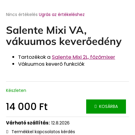
A
Nincs értékelés
Ugrás az értékeléshez
termék
átlagos
Salente Mixi VA,
értékelése
5-
vákuumos keverőedény
ből
0,0
csillag.
Tartozékok a
Salente Mixi 2L, főzőmixer
Vákuumos keverő funkciók
Készleten
14 000 Ft
KOSÁRBA
Egységár:
12.8.2026
Termékkel kapcsolatos kérdés