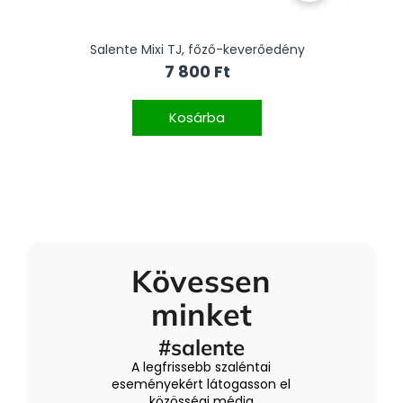
tális
Salente Mixi TJ, főző-keverőedény
S
7 800 Ft
Kosárba
Kövessen
minket
#salente
A legfrissebb szaléntai
eseményekért látogasson el
közösségi média