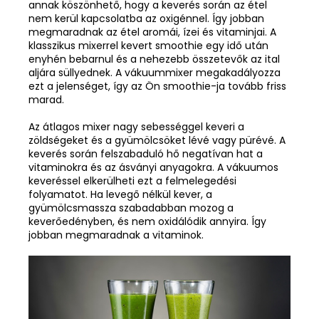
annak köszönhető, hogy a keverés során az étel
nem kerül kapcsolatba az oxigénnel. Így jobban
megmaradnak az étel aromái, ízei és vitaminjai. A
klasszikus mixerrel kevert smoothie egy idő után
enyhén bebarnul és a nehezebb összetevők az ital
aljára süllyednek. A vákuummixer megakadályozza
ezt a jelenséget, így az Ön smoothie-ja tovább friss
marad.
Az átlagos mixer nagy sebességgel keveri a
zöldségeket és a gyümölcsöket lévé vagy pürévé. A
keverés során felszabaduló hő negatívan hat a
vitaminokra és az ásványi anyagokra. A vákuumos
keveréssel elkerülheti ezt a felmelegedési
folyamatot. Ha levegő nélkül kever, a
gyümölcsmassza szabadabban mozog a
keverőedényben, és nem oxidálódik annyira. Így
jobban megmaradnak a vitaminok.