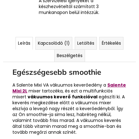
A szervizelési igényeket a
készhezvételtől számított 3
munkanapon belül intézzük.
Leírás
Kapcsolódó (1)
Letöltés
Értékelés
Beszélgetés
Egészségesebb smoothie
A Salente Mixi VA vákuumos keverőedény a
Salente
Mixi 2L
mixer tartozéka, és ezt a multifunkciós
mixert
vákuumos keverő
funkcióval
egészíti ki. A
keverés megkezdése előtt a vákuumos mixer
elszívja a levegő nagy részét a keverőedényből. Így
az Ön smoothie-ja sima lesz, habréteg nélkül,
valamint tovább friss marad. A vákuumos keverés
által több vitamin marad meg a smoothie-ban és
tovább megőrzi annak színét.