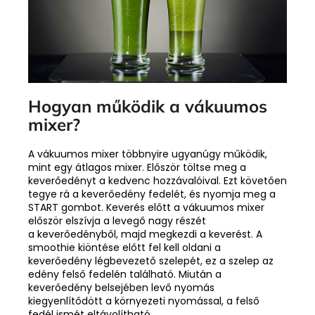
Hogyan működik a vákuumos
mixer?
A vákuumos mixer többnyire ugyanúgy működik,
mint egy átlagos mixer. Először töltse meg a
keverőedényt a kedvenc hozzávalóival. Ezt követően
tegye rá a keverőedény fedelét, és nyomja meg a
START gombot. Keverés előtt a vákuumos mixer
először elszívja a levegő nagy részét
a keverőedényből, majd megkezdi a keverést. A
smoothie kiöntése előtt fel kell oldani a
keverőedény légbevezető szelepét, ez a szelep az
edény felső fedelén található. Miután a
keverőedény belsejében levő nyomás
kiegyenlítődött a környezeti nyomással, a felső
fedél ismét eltávolítható.