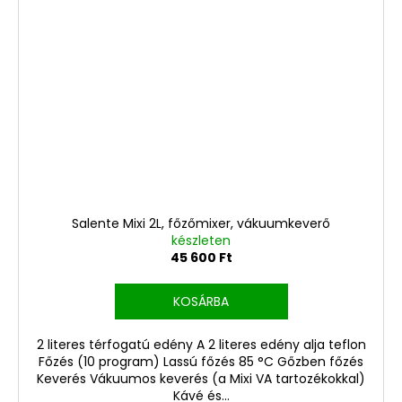
Salente Mixi 2L, főzőmixer, vákuumkeverő
készleten
45 600 Ft
KOSÁRBA
2 literes térfogatú edény A 2 literes edény alja teflon
Főzés (10 program) Lassú főzés 85 °C Gőzben főzés
Keverés Vákuumos keverés (a Mixi VA tartozékokkal)
Kávé és...