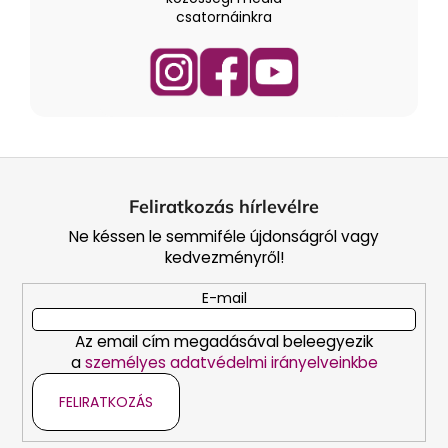
csatornáinkra
L
á
Feliratkozás hírlevélre
b
Ne késsen le semmiféle újdonságról vagy
l
kedvezményről!
é
c
E-mail
Az email cím megadásával beleegyezik
a
személyes adatvédelmi irányelveinkbe
FELIRATKOZÁS